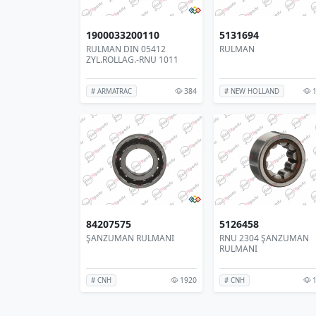
1900033200110
5131694
RULMAN DIN 05412
RULMAN
ZYL.ROLLAG.-RNU 1011
384
1
# ARMATRAC
# NEW HOLLAND
84207575
5126458
ŞANZUMAN RULMANI
RNU 2304 ŞANZUMAN
RULMANI
1920
1
# CNH
# CNH