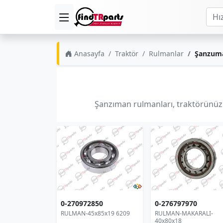
Anasayfa
Traktör
Rulmanlar
Şanzuma
Şanzıman rulmanları, traktörünüzün
0-270972850
0-276797970
RULMAN-45x85x19 6209
RULMAN-MAKARALI-
40x80x18