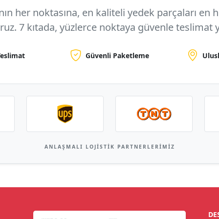
n her noktasına, en kaliteli yedek parçaları en hızl
oruz.
7 kıtada, yüzlerce noktaya
güvenle teslimat y
Teslimat
Güvenli Paketleme
Ulus
ANLAŞMALI LOJISTIK PARTNERLERIMIZ
DE