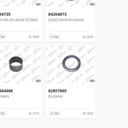
16735
84204873
SURA RULMAN-İŞTİRAK
ŞANZUMAN RULMANI
Ş
1696
2656
CNH
# CNH
864006
82857005
LMAN
RULMAN
1774
1833
CNH
# CNH