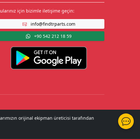
ularınız için bizimle iletişime geçin:
info@findtrparts.com
+90 542 212 18 59
arımızın orijinal ekipman üreticisi tarafından