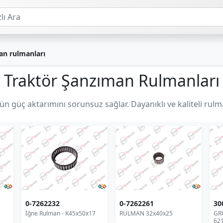
n rulmanları
Traktör Şanzıman Rulmanları
 güç aktarımını sorunsuz sağlar. Dayanıklı ve kaliteli rulman
0-7262232
0-7262261
30
İğne Rulman - K45x50x17
RULMAN 32x40x25
GRU
62