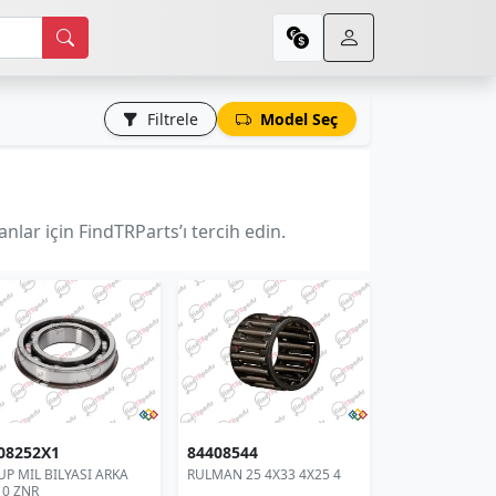
Filtrele
Model Seç
lar için FindTRParts’ı tercih edin.
08252X1
84408544
P MIL BILYASI ARKA
RULMAN 25 4X33 4X25 4
10 ZNR