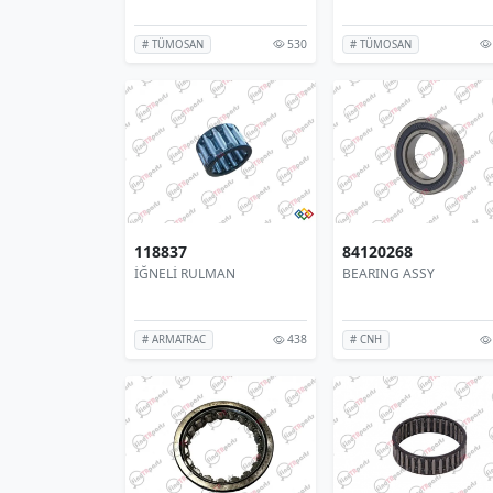
530
# TÜMOSAN
# TÜMOSAN
118837
84120268
İĞNELİ RULMAN
BEARING ASSY
438
# ARMATRAC
# CNH