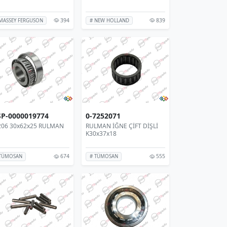
394
839
MASSEY FERGUSON
# NEW HOLLAND
SP-0000019774
0-7252071
206 30x62x25 RULMAN
RULMAN İĞNE ÇİFT DİŞLİ
K30x37x18
674
555
 TÜMOSAN
# TÜMOSAN