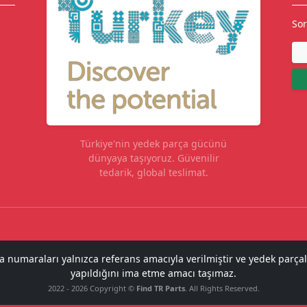
Sor
Türkiye'nin yedek parça gücünü
dünyaya taşıyoruz. Güvenilir
tedarik, global teslimat.
ça numaraları yalnızca referans amacıyla verilmiştir ve yedek parçal
yapıldığını ima etme amacı taşımaz.
2022 - 2026 Copyright ©
Find TR Parts
. All Rights Reserved.