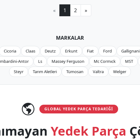
«
1
2
»
MARKALAR
Cicoria
Claas
Deutz
Erkunt
Fiat
Ford
Gallignani
mbardini-Antor
Ls
Massey Ferguson
Mc Cormıck
MST
Steyr
Tarım Aletleri
Tümosan
Valtra
Welger
GLOBAL YEDEK PARÇA TEDARIĞI
anımayan
Yedek Parça
Ç