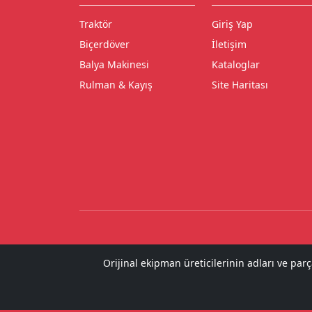
Traktör
Giriş Yap
Biçerdöver
İletişim
Balya Makinesi
Kataloglar
Rulman & Kayış
Site Haritası
Orijinal ekipman üreticilerinin adları ve par