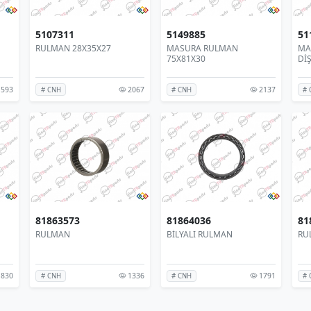
5107311
5149885
51
RULMAN 28X35X27
MASURA RULMAN
MA
75X81X30
Dİ
593
2067
2137
# CNH
# CNH
# 
81863573
81864036
81
RULMAN
BİLYALI RULMAN
RU
830
1336
1791
# CNH
# CNH
# 