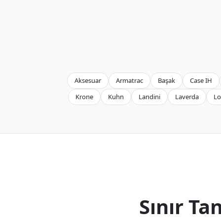
Aksesuar
Armatrac
Başak
Case IH
Krone
Kuhn
Landini
Laverda
Lo
Sınır T