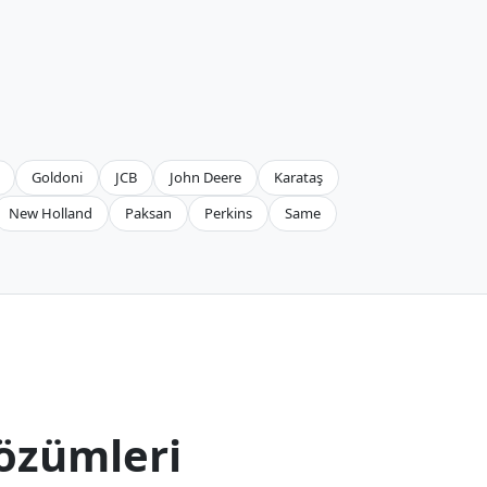
Goldoni
JCB
John Deere
Karataş
New Holland
Paksan
Perkins
Same
özümleri