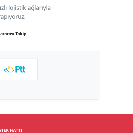
ı lojistik ağlarıyla
apıyoruz.
lararası Takip
STEK HATTI