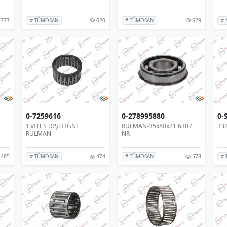
777
620
529
# TÜMOSAN
# TÜMOSAN
# 
0-7259616
0-278995880
0-
1.VİTES DİŞLİ İĞNE
RULMAN-35x80x21 6307
33
RULMAN
NR
485
474
578
# TÜMOSAN
# TÜMOSAN
#