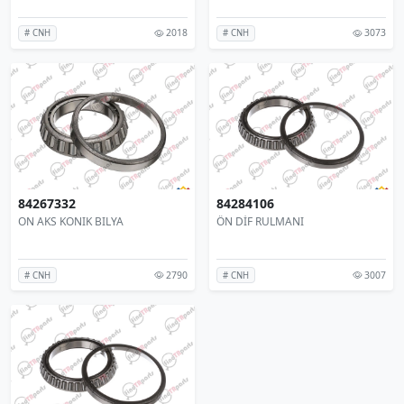
2018
3073
# CNH
# CNH
84267332
84284106
ON AKS KONIK BILYA
ÖN DİF RULMANI
2790
3007
# CNH
# CNH