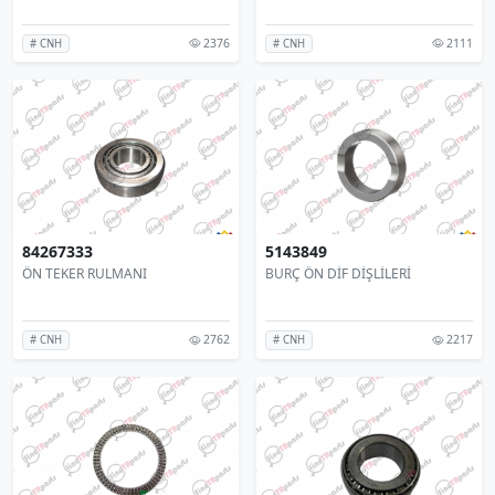
2376
2111
# CNH
# CNH
84267333
5143849
ÖN TEKER RULMANI
BURÇ ÖN DİF DİŞLİLERİ
2762
2217
# CNH
# CNH