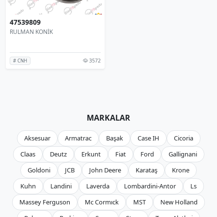
47539809
RULMAN KONİK
3572
# CNH
MARKALAR
Aksesuar
Armatrac
Başak
Case IH
Cicoria
Claas
Deutz
Erkunt
Fiat
Ford
Gallignani
Goldoni
JCB
John Deere
Karataş
Krone
Kuhn
Landini
Laverda
Lombardini-Antor
Ls
Massey Ferguson
Mc Cormıck
MST
New Holland