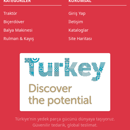
KATEGORILER
KURUMSAL
Traktör
Giriş Yap
Biçerdöver
İletişim
Balya Makinesi
Kataloglar
Rulman & Kayış
Site Haritası
Türkiye'nin yedek parça gücünü dünyaya taşıyoruz.
Güvenilir tedarik, global teslimat.