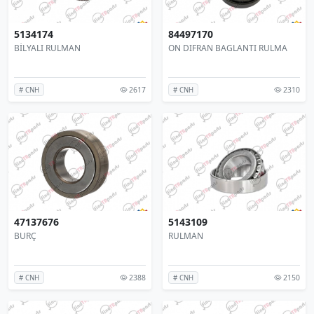
5134174
84497170
BİLYALI RULMAN
ON DIFRAN BAGLANTI RULMA
2617
2310
# CNH
# CNH
47137676
5143109
BURÇ
RULMAN
2388
2150
# CNH
# CNH