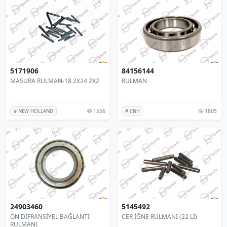
5171906
84156144
MASURA RULMAN-18 2X24 2X2
RULMAN
1556
1805
# NEW HOLLAND
# CNH
24903460
5145492
ÖN DİFRANSİYEL BAĞLANTI
CER İĞNE RULMANI (22 Lİ)
RULMANI