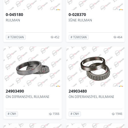
0-045180
0-028370
RULMAN
İĞNE RULMAN
452
464
# TÜMOSAN
# TÜMOSAN
24903490
24903480
ÖN DİFRANSİYEL RULMANI
ÖN DİFERANSİYEL RULMANI
1566
1946
# CNH
# CNH