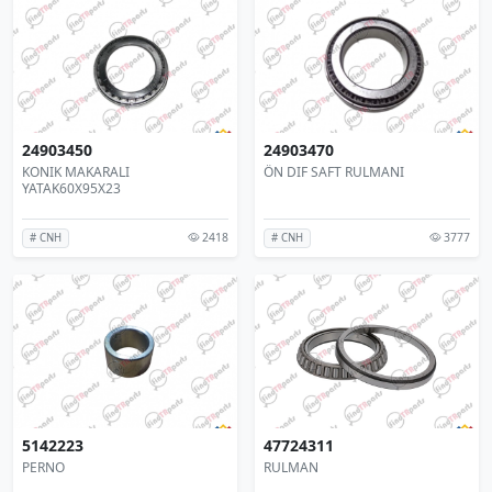
24903450
24903470
KONIK MAKARALI
ÖN DIF SAFT RULMANI
YATAK60X95X23
2418
3777
# CNH
# CNH
5142223
47724311
PERNO
RULMAN