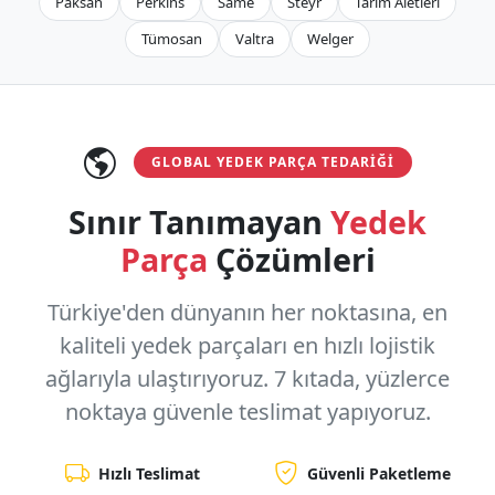
Paksan
Perkins
Same
Steyr
Tarım Aletleri
Tümosan
Valtra
Welger
GLOBAL YEDEK PARÇA TEDARIĞI
Sınır Tanımayan
Yedek
Parça
Çözümleri
Türkiye'den dünyanın her noktasına, en
kaliteli yedek parçaları en hızlı lojistik
ağlarıyla ulaştırıyoruz.
7 kıtada, yüzlerce
noktaya
güvenle teslimat yapıyoruz.
Hızlı Teslimat
Güvenli Paketleme