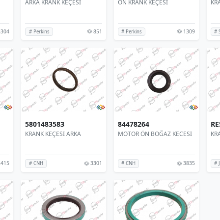
ARKA KRANK KEÇESİ
ÖN KRANK KEÇESİ
KR
304
851
1309
# Perkins
# Perkins
# 
5801483583
84478264
RE
KRANK KEÇESI ARKA
MOTOR ÖN BOĞAZ KECESI
KR
415
3301
3835
# CNH
# CNH
# 