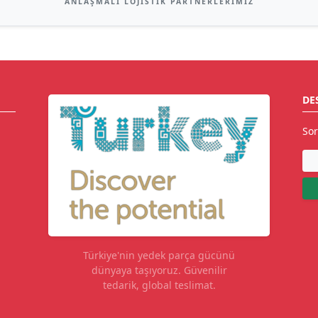
ANLAŞMALI LOJISTIK PARTNERLERIMIZ
DE
Sor
Türkiye'nin yedek parça gücünü
dünyaya taşıyoruz. Güvenilir
tedarik, global teslimat.