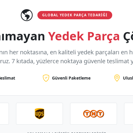
GLOBAL YEDEK PARÇA TEDARIĞI
anımayan
Yedek Parça
Ç
n her noktasına, en kaliteli yedek parçaları en hızl
oruz.
7 kıtada, yüzlerce noktaya
güvenle teslimat y
Teslimat
Güvenli Paketleme
Ulus