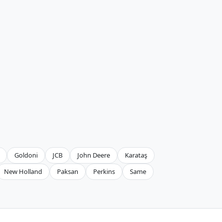
Goldoni
JCB
John Deere
Karataş
New Holland
Paksan
Perkins
Same