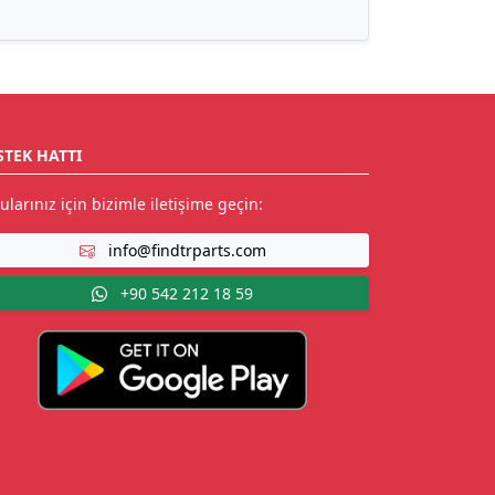
STEK HATTI
ularınız için bizimle iletişime geçin:
info@findtrparts.com
+90 542 212 18 59