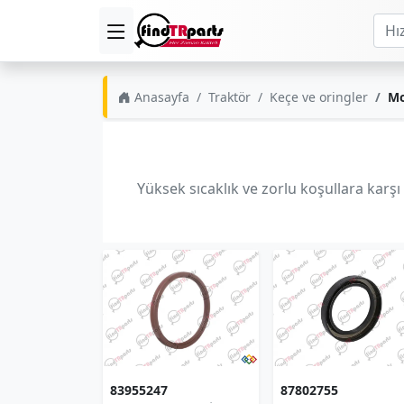
Anasayfa
Traktör
Keçe ve oringler
Mo
Yüksek sıcaklık ve zorlu koşullara karş
83955247
87802755