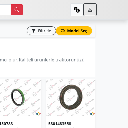
Filtrele
Model Seç
cı olur. Kaliteli ürünlerle traktörünüzü
150783
5801483558