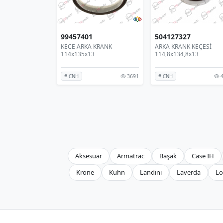
99457401
504127327
KECE ARKA KRANK
ARKA KRANK KEÇESİ
114x135x13
114,8x134,8x13
3691
4
# CNH
# CNH
Aksesuar
Armatrac
Başak
Case IH
Krone
Kuhn
Landini
Laverda
Lo