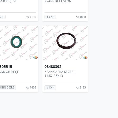
ANK KEÇESİ
KRANK KEÇESİ ÖN
1130
1888
SDF
# CNH
505515
98488392
ANK ÖN KEÇE
KRANK ARKA KECESI
114X135X13
1405
3123
JOHN DEERE
# CNH