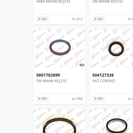
ARKA KRANK KEÇESİ
ON KRANK KECESI
2012
3
# CNH
# CNH
5801702899
504127326
ÖN KRANK KEÇESİ
YAĞ CONTASI
2966
2
# CNH
# CNH