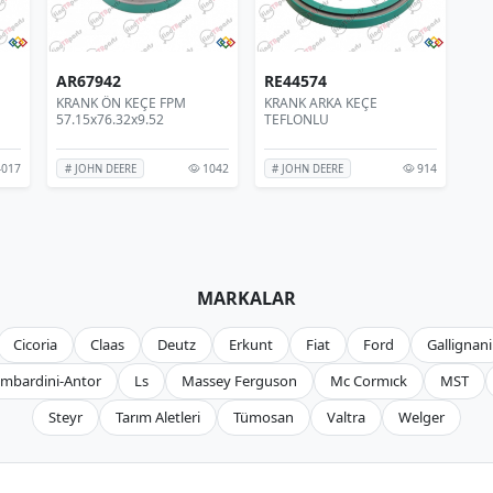
AR67942
RE44574
KRANK ÖN KEÇE FPM
KRANK ARKA KEÇE
57.15x76.32x9.52
TEFLONLU
017
1042
914
# JOHN DEERE
# JOHN DEERE
MARKALAR
Cicoria
Claas
Deutz
Erkunt
Fiat
Ford
Gallignani
mbardini-Antor
Ls
Massey Ferguson
Mc Cormıck
MST
Steyr
Tarım Aletleri
Tümosan
Valtra
Welger