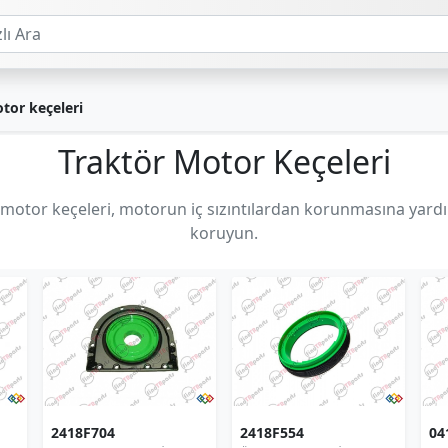
tor keçeleri
Traktör Motor Keçeleri
ı motor keçeleri, motorun iç sızıntılardan korunmasına yardım
koruyun.
2418F704
2418F554
04