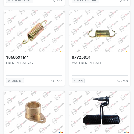
811
769
# NEW HOLLAND
# NEW HOLLAND
1868691M1
87725931
FREN PEDAL YAYI
YAY-FREN PEDALI
1342
2500
# LANDİNİ
# CNH