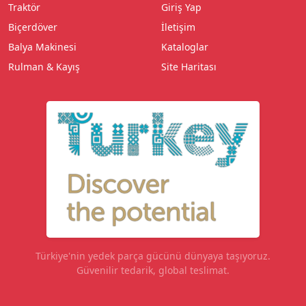
Traktör
Giriş Yap
Biçerdöver
İletişim
Balya Makinesi
Kataloglar
Rulman & Kayış
Site Haritası
Türkiye'nin yedek parça gücünü dünyaya taşıyoruz.
Güvenilir tedarik, global teslimat.