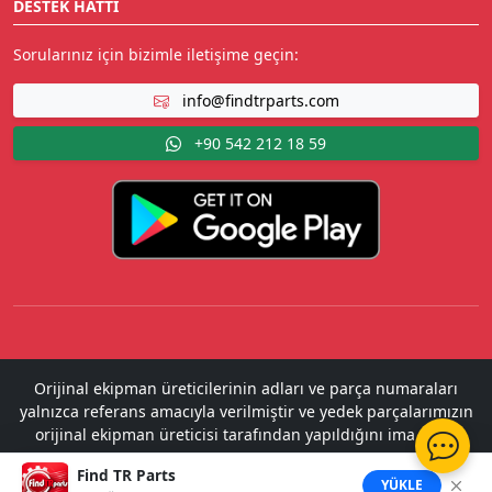
DESTEK HATTI
Sorularınız için bizimle iletişime geçin:
info@findtrparts.com
+90 542 212 18 59
Orijinal ekipman üreticilerinin adları ve parça numaraları
yalnızca referans amacıyla verilmiştir ve yedek parçalarımızın
orijinal ekipman üreticisi tarafından yapıldığını ima etme
amacı taşımaz.
Find TR Parts
2022 - 2026 Copyright ©
Find TR Parts
. All Rights Reserved.
YÜKLE