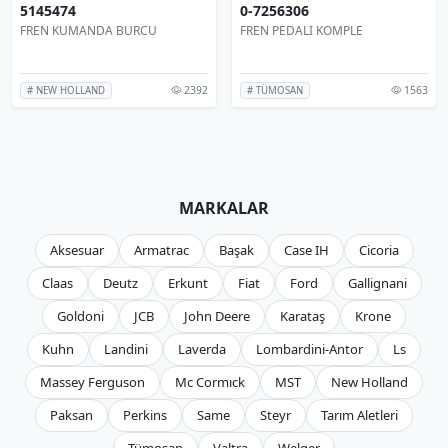
5145474
0-7256306
FREN KUMANDA BURCU
FREN PEDALI KOMPLE
2392
1563
# NEW HOLLAND
# TÜMOSAN
MARKALAR
Aksesuar
Armatrac
Başak
Case IH
Cicoria
Claas
Deutz
Erkunt
Fiat
Ford
Gallignani
Goldoni
JCB
John Deere
Karataş
Krone
Kuhn
Landini
Laverda
Lombardini-Antor
Ls
Massey Ferguson
Mc Cormıck
MST
New Holland
Paksan
Perkins
Same
Steyr
Tarım Aletleri