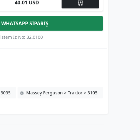
40.01 USD
WHATSAPP SİPARİŞ
istem İz No: 32.0100
 3095
Massey Ferguson > Traktör > 3105