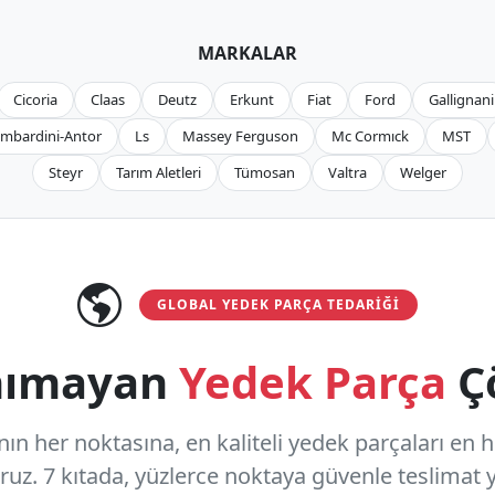
MARKALAR
Cicoria
Claas
Deutz
Erkunt
Fiat
Ford
Gallignani
mbardini-Antor
Ls
Massey Ferguson
Mc Cormıck
MST
Steyr
Tarım Aletleri
Tümosan
Valtra
Welger
GLOBAL YEDEK PARÇA TEDARIĞI
anımayan
Yedek Parça
Ç
n her noktasına, en kaliteli yedek parçaları en hızl
oruz.
7 kıtada, yüzlerce noktaya
güvenle teslimat y