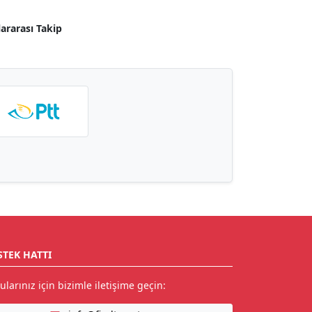
lararası Takip
STEK HATTI
ularınız için bizimle iletişime geçin: