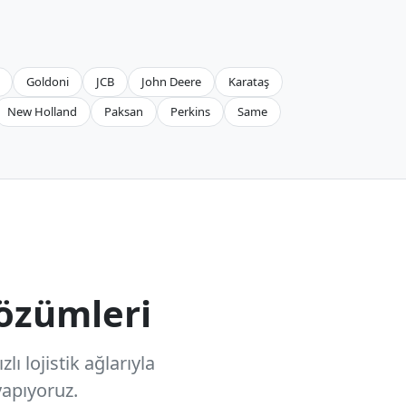
Goldoni
JCB
John Deere
Karataş
New Holland
Paksan
Perkins
Same
özümleri
ı lojistik ağlarıyla
apıyoruz.