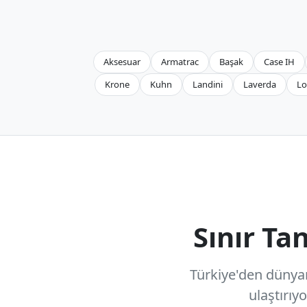
Aksesuar
Armatrac
Başak
Case IH
Krone
Kuhn
Landini
Laverda
Lo
Sınır T
Türkiye'den dünyanı
ulaştırıy