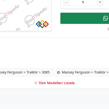
-
+
S
sey Ferguson > Traktör > 3085
Massey Ferguson > Traktör >
Tüm Modelleri Listele