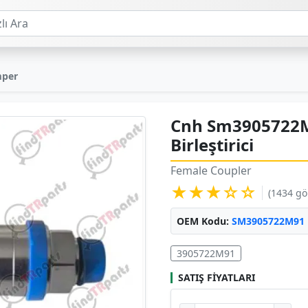
mper
Cnh Sm3905722M9
Birleştirici
Female Coupler
★★★☆☆
(1434 g
OEM Kodu:
SM3905722M91
3905722M91
SATIŞ FIYATLARI