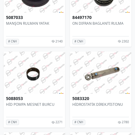
5087033
84497170
MANŞON RULMAN YATAK
ON DIFRAN BAGLANTI RULMA
2140
2302
# CNH
# CNH
5088053
5083320
HİD POMPA MESNET BURCU
HİDROSTATİK DİREK.PİSTONU
2271
2780
# CNH
# CNH