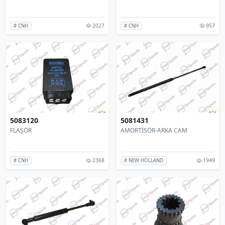
2027
957
# CNH
# CNH
5083120
5081431
FLAŞÖR
AMORTİSÖR-ARKA CAM
2368
1949
# CNH
# NEW HOLLAND