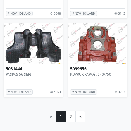
3668
3143
# NEW HOLLAND
# NEW HOLLAND
5081444
5099656
PASPAS 56 SERİ
KUYRUK KAPAĞI 540/750
4663
3237
# NEW HOLLAND
# NEW HOLLAND
«
1
2
»