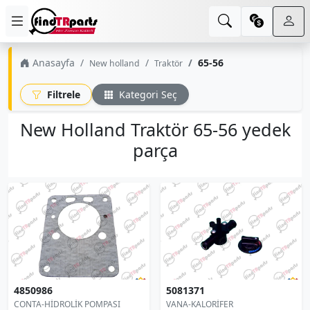
Anasayfa
65-56
New holland
Traktör
Filtrele
Kategori Seç
New Holland Traktör 65-56 yedek
parça
4850986
5081371
CONTA-HİDROLİK POMPASI
VANA-KALORİFER