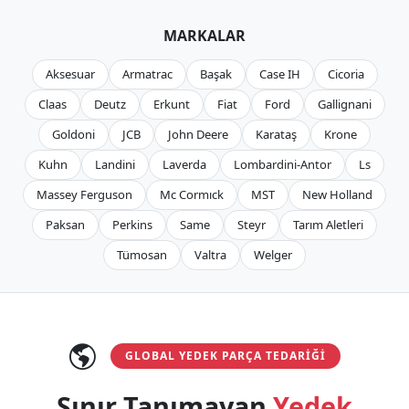
MARKALAR
Aksesuar
Armatrac
Başak
Case IH
Cicoria
Claas
Deutz
Erkunt
Fiat
Ford
Gallignani
Goldoni
JCB
John Deere
Karataş
Krone
Kuhn
Landini
Laverda
Lombardini-Antor
Ls
Massey Ferguson
Mc Cormıck
MST
New Holland
Paksan
Perkins
Same
Steyr
Tarım Aletleri
Tümosan
Valtra
Welger
GLOBAL YEDEK PARÇA TEDARIĞI
Sınır Tanımayan
Yedek