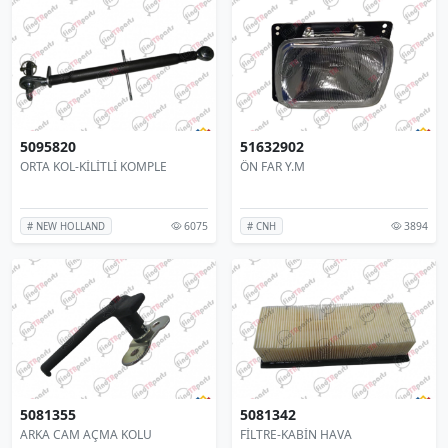
5095820
51632902
ORTA KOL-KİLİTLİ KOMPLE
ÖN FAR Y.M
6075
3894
# NEW HOLLAND
# CNH
5081355
5081342
ARKA CAM AÇMA KOLU
FİLTRE-KABİN HAVA