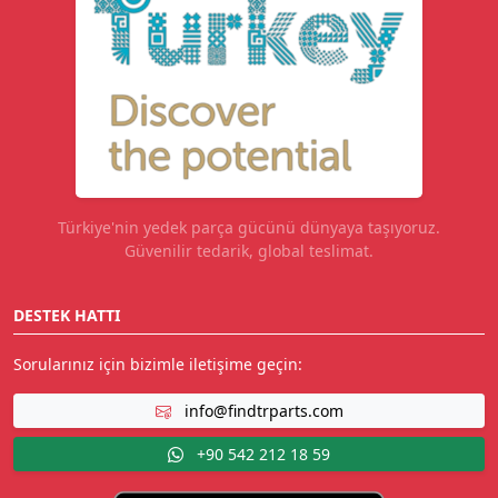
Türkiye'nin yedek parça gücünü dünyaya taşıyoruz.
Güvenilir tedarik, global teslimat.
DESTEK HATTI
Sorularınız için bizimle iletişime geçin:
info@findtrparts.com
+90 542 212 18 59