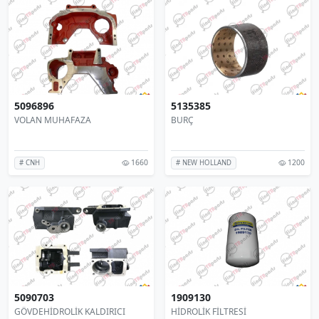
5096896
5135385
VOLAN MUHAFAZA
BURÇ
1660
1200
# CNH
# NEW HOLLAND
5090703
1909130
GÖVDEHİDROLİK KALDIRICI
HİDROLİK FİLTRESİ