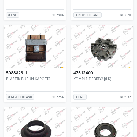
2904
5670
# CNH
# NEW HOLLAND
5088823-1
47512400
PLASTİK BURUN KAPORTA
KOMPLE DEBRİYAJ(LK)
2254
3932
# NEW HOLLAND
# CNH