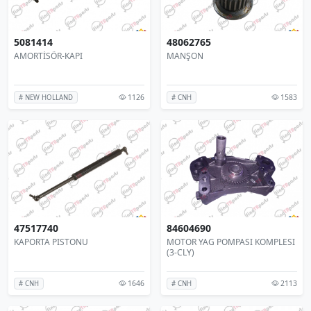
5081414
48062765
AMORTİSÖR-KAPI
MANŞON
1126
1583
# NEW HOLLAND
# CNH
47517740
84604690
KAPORTA PISTONU
MOTOR YAG POMPASI KOMPLESI
(3-CLY)
1646
2113
# CNH
# CNH