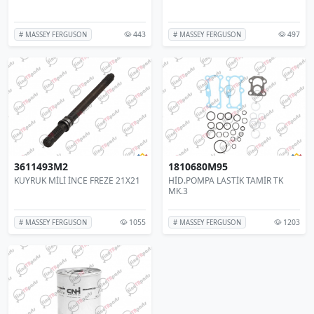
443
497
# MASSEY FERGUSON
# MASSEY FERGUSON
3611493M2
1810680M95
KUYRUK MİLİ İNCE FREZE 21X21
HİD.POMPA LASTİK TAMİR TK
MK.3
1055
1203
# MASSEY FERGUSON
# MASSEY FERGUSON