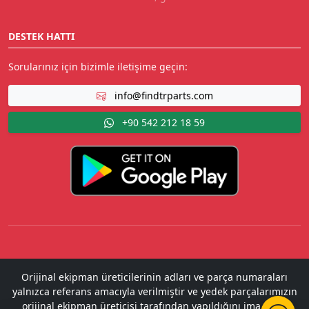
DESTEK HATTI
Sorularınız için bizimle iletişime geçin:
info@findtrparts.com
+90 542 212 18 59
Orijinal ekipman üreticilerinin adları ve parça numaraları
yalnızca referans amacıyla verilmiştir ve yedek parçalarımızın
orijinal ekipman üreticisi tarafından yapıldığını ima etme