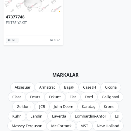
47377748
FİLTRE YAKIT
1861
# CNH
MARKALAR
Aksesuar
Armatrac
Başak
Case IH
Cicoria
Claas
Deutz
Erkunt
Fiat
Ford
Gallignani
Goldoni
JCB
John Deere
Karataş
Krone
Kuhn
Landini
Laverda
Lombardini-Antor
Ls
Massey Ferguson
Mc Cormıck
MST
New Holland