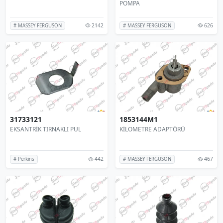
POMPA
2142
626
# MASSEY FERGUSON
# MASSEY FERGUSON
31733121
1853144M1
EKSANTRİK TIRNAKLI PUL
KİLOMETRE ADAPTÖRÜ
442
467
# Perkins
# MASSEY FERGUSON