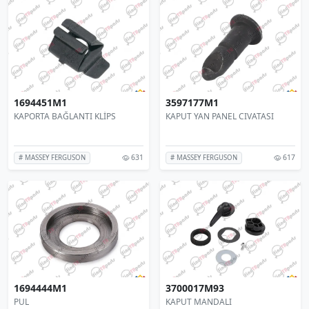
1694451M1
3597177M1
KAPORTA BAĞLANTI KLİPS
KAPUT YAN PANEL CIVATASI
631
617
# MASSEY FERGUSON
# MASSEY FERGUSON
1694444M1
3700017M93
PUL
KAPUT MANDALI