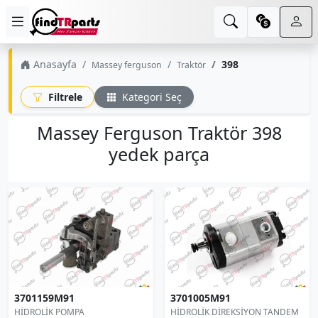
Anasayfa
398
Massey ferguson
Traktör
Filtrele
Kategori Seç
Massey Ferguson Traktör 398
yedek parça
3701159M91
3701005M91
HİDROLİK POMPA
HİDROLİK DİREKSİYON TANDEM