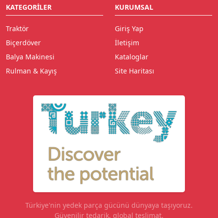
KATEGORILER
KURUMSAL
Traktör
Giriş Yap
Biçerdöver
İletişim
Balya Makinesi
Kataloglar
Rulman & Kayış
Site Haritası
Türkiye'nin yedek parça gücünü dünyaya taşıyoruz.
Güvenilir tedarik, global teslimat.