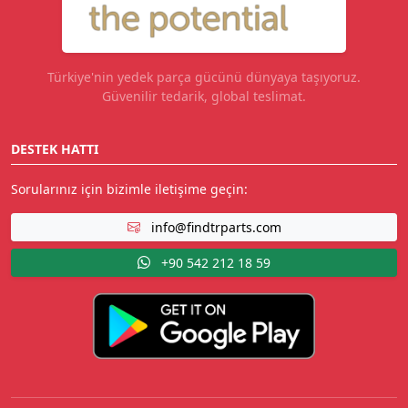
Türkiye'nin yedek parça gücünü dünyaya taşıyoruz.
Güvenilir tedarik, global teslimat.
DESTEK HATTI
Sorularınız için bizimle iletişime geçin:
info@findtrparts.com
+90 542 212 18 59