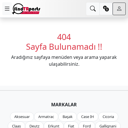
404
Sayfa Bulunamadı !!
Aradığınız sayfaya menüden veya arama yaparak
ulaşabilirsiniz.
MARKALAR
Aksesuar
Armatrac
Başak
Case IH
Cicoria
Claas
Deutz
Erkunt
Fiat
Ford
Gallignani