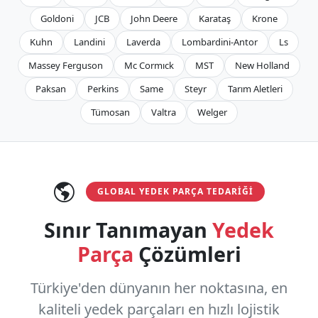
Goldoni
JCB
John Deere
Karataş
Krone
Kuhn
Landini
Laverda
Lombardini-Antor
Ls
Massey Ferguson
Mc Cormıck
MST
New Holland
Paksan
Perkins
Same
Steyr
Tarım Aletleri
Tümosan
Valtra
Welger
GLOBAL YEDEK PARÇA TEDARIĞI
Sınır Tanımayan
Yedek
Parça
Çözümleri
Türkiye'den dünyanın her noktasına, en
kaliteli yedek parçaları en hızlı lojistik