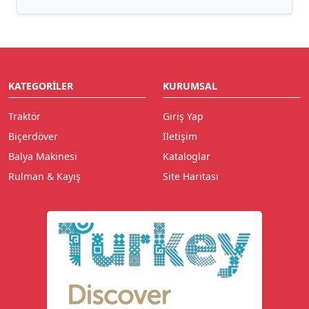
KATEGORILER
KURUMSAL
Traktör
Giriş Yap
Biçerdöver
İletişim
Balya Makinesi
Kataloglar
Rulman & Kayış
Site Haritası