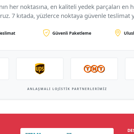
n her noktasına, en kaliteli yedek parçaları en hızl
oruz.
7 kıtada, yüzlerce noktaya
güvenle teslimat y
Teslimat
Güvenli Paketleme
Ulus
ANLAŞMALI LOJISTIK PARTNERLERIMIZ
DE