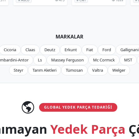
# AGCO
# CNH
# 
MARKALAR
Cicoria
Claas
Deutz
Erkunt
Fiat
Ford
Gallignani
mbardini-Antor
Ls
Massey Ferguson
Mc Cormıck
MST
Steyr
Tarım Aletleri
Tümosan
Valtra
Welger
GLOBAL YEDEK PARÇA TEDARIĞI
anımayan
Yedek Parça
Ç