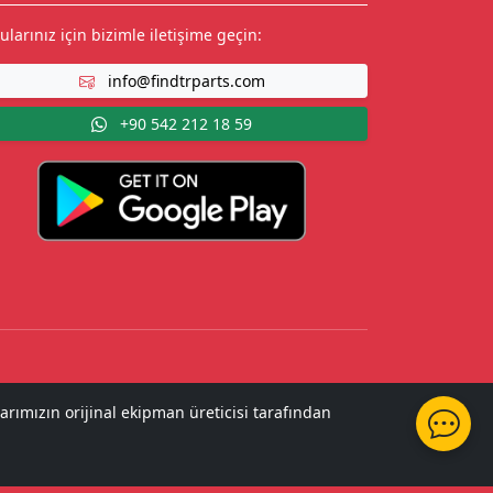
ularınız için bizimle iletişime geçin:
info@findtrparts.com
+90 542 212 18 59
arımızın orijinal ekipman üreticisi tarafından