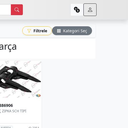
Filtrele
Kategori Seç
arça
386906
 ZIPKA SCH TİPİ
2354