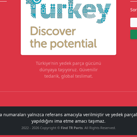
Sor
Türkiye'nin yedek parça gücünü
dünyaya taşıyoruz. Güvenilir
tedarik, global teslimat.
ça numaraları yalnızca referans amacıyla verilmiştir ve yedek parçal
yapıldığını ima etme amacı taşımaz.
2022 - 2026 Copyright ©
Find TR Parts
. All Rights Reserved.