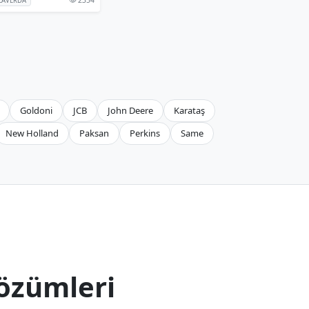
LAVERDA
Goldoni
JCB
John Deere
Karataş
New Holland
Paksan
Perkins
Same
özümleri