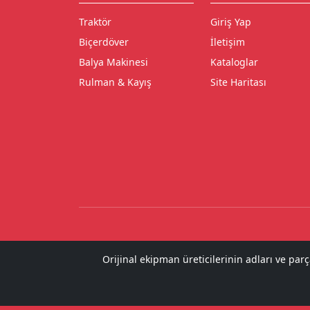
Traktör
Giriş Yap
Biçerdöver
İletişim
Balya Makinesi
Kataloglar
Rulman & Kayış
Site Haritası
Orijinal ekipman üreticilerinin adları ve par