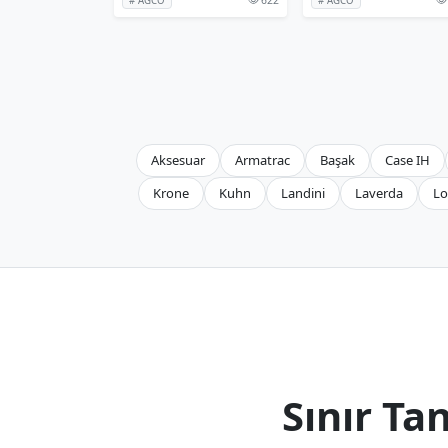
# AGCO
# AGCO
Aksesuar
Armatrac
Başak
Case IH
Krone
Kuhn
Landini
Laverda
Lo
Sınır T