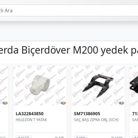
erda Biçerdöver M200 yedek p
LA322843850
SM71386905
71
HELEZON T YATAK
SAÇ BAŞ ZIPKA ORJ. (SCH)
SAÇ
511
475
1699