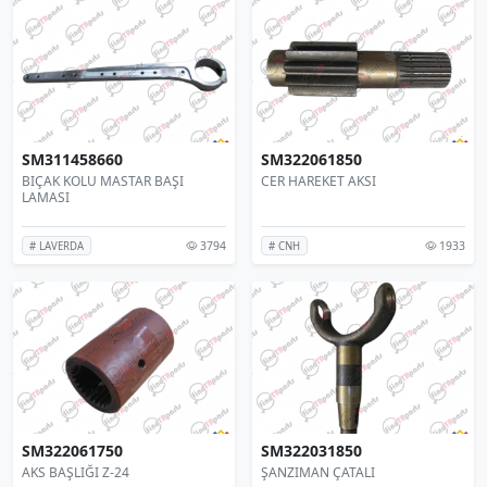
SM311458660
SM322061850
BIÇAK KOLU MASTAR BAŞI
CER HAREKET AKSI
LAMASI
3794
1933
# LAVERDA
# CNH
SM322061750
SM322031850
AKS BAŞLIĞI Z-24
ŞANZIMAN ÇATALI