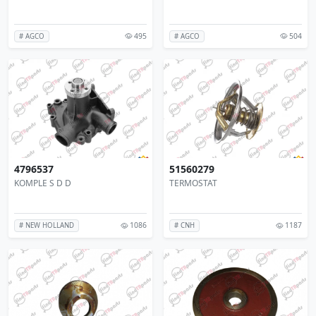
495
504
# AGCO
# AGCO
4796537
51560279
KOMPLE S D D
TERMOSTAT
1086
1187
# NEW HOLLAND
# CNH