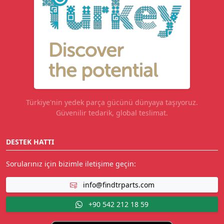
Türkiye'nin yedek parça gücünü dünyaya taşıyoruz.
Güvenilir tedarik, global teslimat.
DESTEK HATTI
Sorularınız için bizimle iletişime geçin:
info@findtrparts.com
+90 542 212 18 59