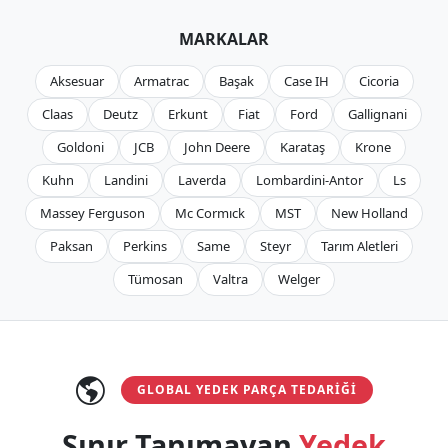
MARKALAR
Aksesuar
Armatrac
Başak
Case IH
Cicoria
Claas
Deutz
Erkunt
Fiat
Ford
Gallignani
Goldoni
JCB
John Deere
Karataş
Krone
Kuhn
Landini
Laverda
Lombardini-Antor
Ls
Massey Ferguson
Mc Cormıck
MST
New Holland
Paksan
Perkins
Same
Steyr
Tarım Aletleri
Tümosan
Valtra
Welger
GLOBAL YEDEK PARÇA TEDARIĞI
Sınır Tanımayan
Yedek