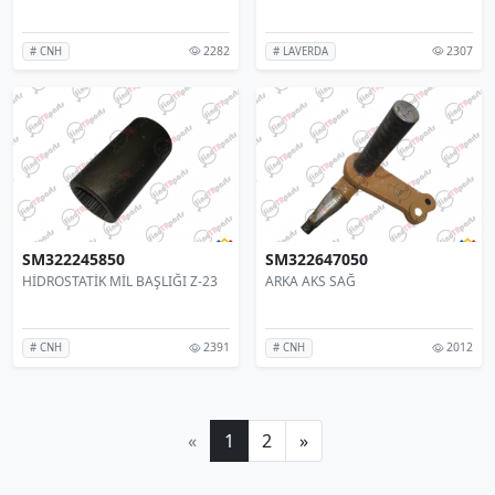
2282
2307
# CNH
# LAVERDA
SM322245850
SM322647050
HİDROSTATİK MİL BAŞLIĞI Z-23
ARKA AKS SAĞ
2391
2012
# CNH
# CNH
«
1
2
»