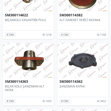
SM300114622
SM300114382
BIÇAKKOLU EKSANTRİK PULU
ALT HAREKET VERİCİ KASNAK
1218
1168
# CNH
# CNH
SM300114363
SM300114362
BIÇAK KOLU ŞANZIMAN ALT
ŞANZIMAN KAPAK
YATAK
1433
3452
# CNH
# CNH