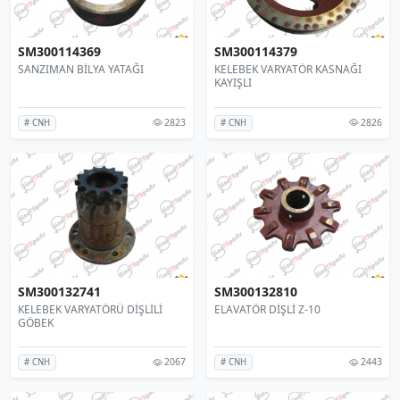
SM300114369
SM300114379
SANZIMAN BİLYA YATAĞI
KELEBEK VARYATÖR KASNAĞI
KAYIŞLI
2823
2826
# CNH
# CNH
SM300132741
SM300132810
KELEBEK VARYATÖRÜ DİŞLİLİ
ELAVATÖR DİŞLİ Z-10
GÖBEK
2067
2443
# CNH
# CNH