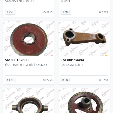
ŞANZIMANI KOMPLE
KOMPLE
2813
3203
# CNH
# CNH
SM300132630
SM300114494
ÜST HAREKET VERİCİ KASNAK
SALLAMA KOLU
2256
3218
# CNH
# CNH