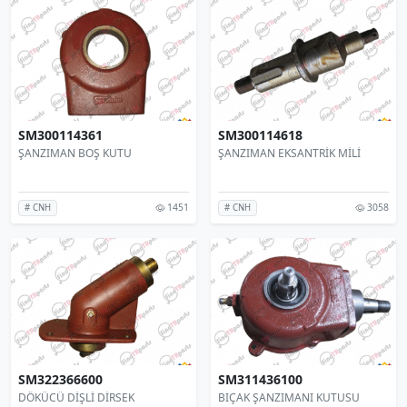
SM300114361
SM300114618
ŞANZIMAN BOŞ KUTU
ŞANZIMAN EKSANTRİK MİLİ
1451
3058
# CNH
# CNH
SM322366600
SM311436100
DÖKÜCÜ DİŞLİ DİRSEK
BIÇAK ŞANZIMANI KUTUSU