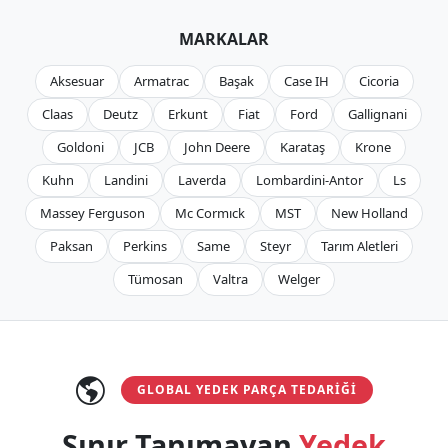
MARKALAR
Aksesuar
Armatrac
Başak
Case IH
Cicoria
Claas
Deutz
Erkunt
Fiat
Ford
Gallignani
Goldoni
JCB
John Deere
Karataş
Krone
Kuhn
Landini
Laverda
Lombardini-Antor
Ls
Massey Ferguson
Mc Cormıck
MST
New Holland
Paksan
Perkins
Same
Steyr
Tarım Aletleri
Tümosan
Valtra
Welger
GLOBAL YEDEK PARÇA TEDARIĞI
Sınır Tanımayan
Yedek