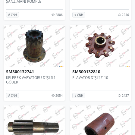
ŞANZIMANI KOMPLE
2806
2246
# CNH
# CNH
SM300132741
SM300132810
KELEBEK VARYATÖRÜ DİŞLİLİ
ELAVATÖR DİŞLİ Z-10
GÖBEK
2054
2437
# CNH
# CNH