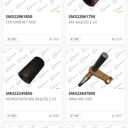
SM322061850
SM322061750
CER HAREKET AKSI
AKS BAŞLIĞI Z-24
1927
2275
# CNH
# CNH
SM322245850
SM322647050
HİDROSTATİK MİL BAŞLIĞI Z-23
ARKA AKS SAĞ
2381
2011
# CNH
# CNH