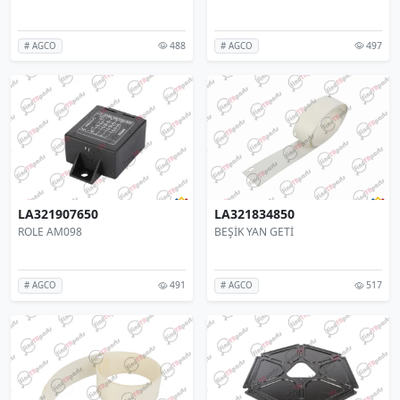
488
497
# AGCO
# AGCO
LA321907650
LA321834850
ROLE AM098
BEŞİK YAN GETİ
491
517
# AGCO
# AGCO