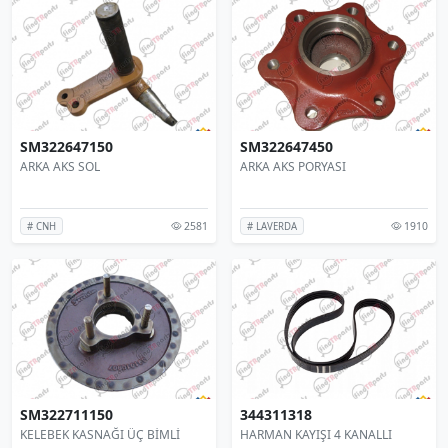
SM322647150
SM322647450
ARKA AKS SOL
ARKA AKS PORYASI
2581
1910
# CNH
# LAVERDA
SM322711150
344311318
KELEBEK KASNAĞI ÜÇ BİMLİ
HARMAN KAYIŞI 4 KANALLI