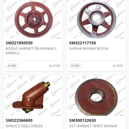
SM321950550
SM322117150
BOĞAZ HAREKET ÖN KASNAK 3
SARSAK KASNAK BÜYÜK
KANALLI
2158
2532
# CNH
# CNH
SM322366600
SM300132630
DÖKÜCÜ DİŞLİ DİRSEK
ÜST HAREKET VERİCİ KASNAK