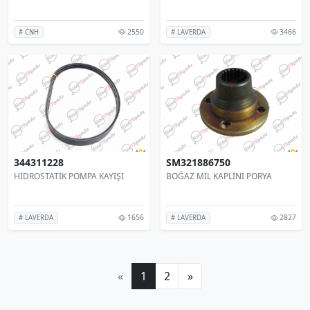
2550
3466
# CNH
# LAVERDA
344311228
SM321886750
HİDROSTATİK POMPA KAYIŞI
BOĞAZ MİL KAPLİNİ PORYA
1656
2827
# LAVERDA
# LAVERDA
«
1
2
»