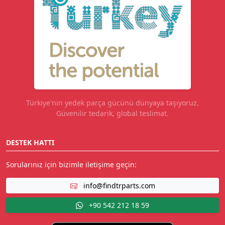
Türkiye'nin yedek parça gücünü dünyaya taşıyoruz.
Güvenilir tedarik, global teslimat.
DESTEK HATTI
Sorularınız için bizimle iletişime geçin:
info@findtrparts.com
+90 542 212 18 59