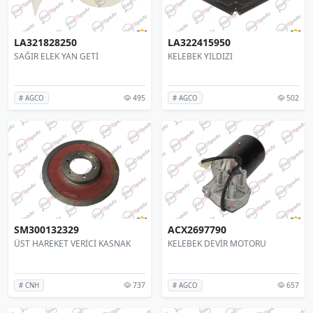
LA321828250
LA322415950
SAĞIR ELEK YAN GETİ
KELEBEK YILDIZI
495
502
# AGCO
# AGCO
SM300132329
ACX2697790
ÜST HAREKET VERİCİ KASNAK
KELEBEK DEVİR MOTORU
737
657
# CNH
# AGCO