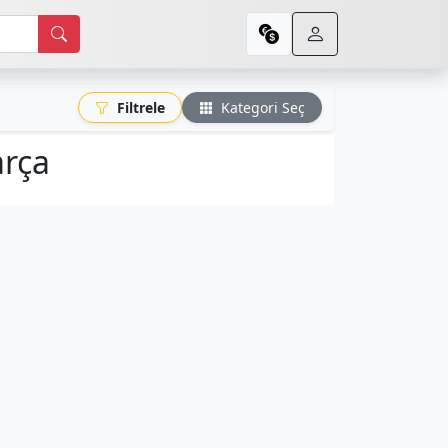
Filtrele
Kategori Seç
arça