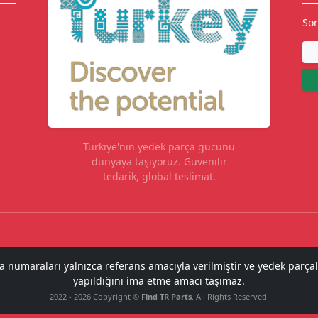
Sor
Türkiye'nin yedek parça gücünü
dünyaya taşıyoruz. Güvenilir
tedarik, global teslimat.
ça numaraları yalnızca referans amacıyla verilmiştir ve yedek parçal
yapıldığını ima etme amacı taşımaz.
2022 - 2026 Copyright ©
Find TR Parts
. All Rights Reserved.