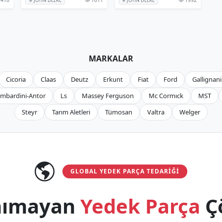
# JOHN DEERE
# JOHN DEERE
MARKALAR
Cicoria
Claas
Deutz
Erkunt
Fiat
Ford
Gallignani
mbardini-Antor
Ls
Massey Ferguson
Mc Cormıck
MST
Steyr
Tarım Aletleri
Tümosan
Valtra
Welger
GLOBAL YEDEK PARÇA TEDARIĞI
anımayan
Yedek Parça
Ç