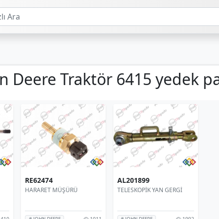
n Deere Traktör 6415 yedek p
RE62474
AL201899
HARARET MÜŞÜRÜ
TELESKOPİK YAN GERGİ
410
1011
1992