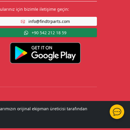
ularınız için bizimle iletişime geçin:
info@findtrparts.com
+90 542 212 18 59
arımızın orijinal ekipman üreticisi tarafından