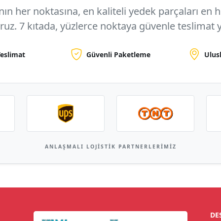
n her noktasına, en kaliteli yedek parçaları en hızl
oruz.
7 kıtada, yüzlerce noktaya
güvenle teslimat y
Teslimat
Güvenli Paketleme
Ulus
ANLAŞMALI LOJISTIK PARTNERLERIMIZ
DE