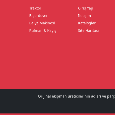
Traktör
Giriş Yap
Biçerdöver
İletişim
Balya Makinesi
Kataloglar
Rulman & Kayış
Site Haritası
Orijinal ekipman üreticilerinin adları ve par