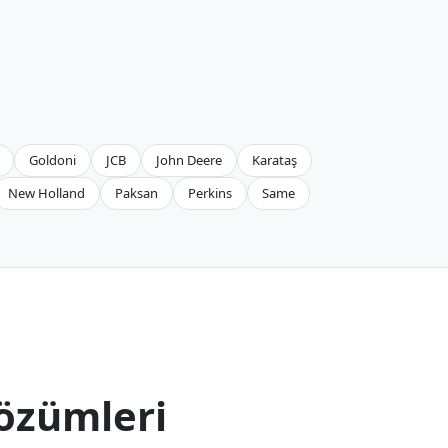
Goldoni
JCB
John Deere
Karataş
New Holland
Paksan
Perkins
Same
özümleri