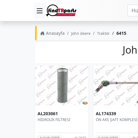
Anasayfa
6415
John deere
Traktör
Joh
AL203061
AL174339
HİDROLİK FİLTRESİ
ÖN AKS ŞAFT KOMPLESİ
2077
1