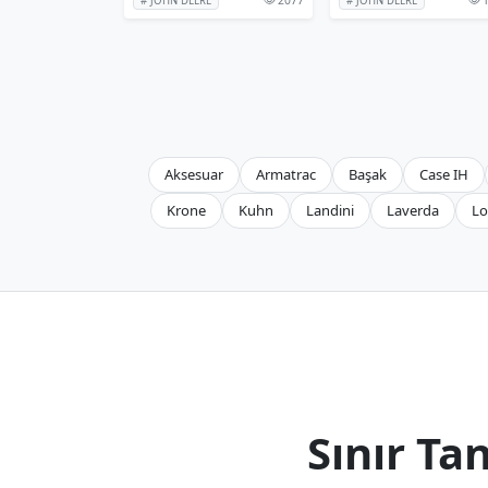
# JOHN DEERE
# JOHN DEERE
Aksesuar
Armatrac
Başak
Case IH
Krone
Kuhn
Landini
Laverda
Lo
Sınır T