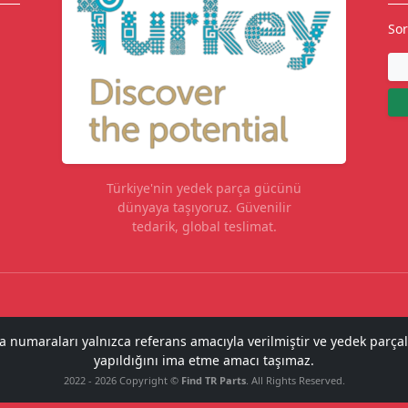
Sor
Türkiye'nin yedek parça gücünü
dünyaya taşıyoruz. Güvenilir
tedarik, global teslimat.
ça numaraları yalnızca referans amacıyla verilmiştir ve yedek parçal
yapıldığını ima etme amacı taşımaz.
2022 - 2026 Copyright ©
Find TR Parts
. All Rights Reserved.