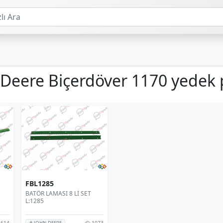
 Deere Biçerdöver 1170 yedek 
FBL1285
BATÖR LAMASI 8 Lİ SET
L:1285
614
1073