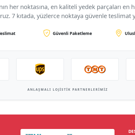
n her noktasına, en kaliteli yedek parçaları en hızl
oruz.
7 kıtada, yüzlerce noktaya
güvenle teslimat y
Teslimat
Güvenli Paketleme
Ulus
ANLAŞMALI LOJISTIK PARTNERLERIMIZ
DE