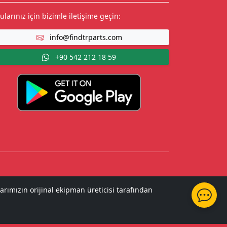
ularınız için bizimle iletişime geçin:
info@findtrparts.com
+90 542 212 18 59
arımızın orijinal ekipman üreticisi tarafından