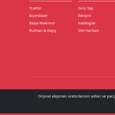
Traktör
Giriş Yap
Biçerdöver
İletişim
Balya Makinesi
Kataloglar
Rulman & Kayış
Site Haritası
Orijinal ekipman üreticilerinin adları ve par