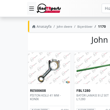
Anasayfa
1170
John deere
Biçerdöver
John
RE500608
FBL1280
PİSTON KOLU 41 MM -
BATÖR LAMASI 8 Lİ SET
KONİK
L:1280
834
1