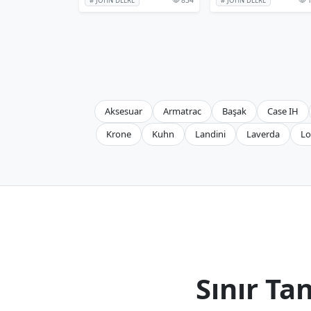
# JOHN DEERE
# JOHN DEERE
Aksesuar
Armatrac
Başak
Case IH
Krone
Kuhn
Landini
Laverda
Lo
Sınır T