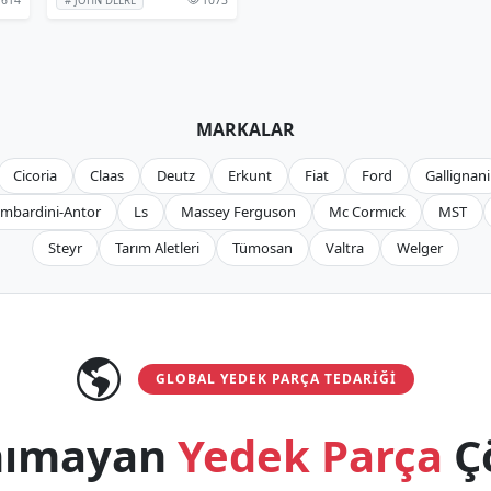
# JOHN DEERE
MARKALAR
Cicoria
Claas
Deutz
Erkunt
Fiat
Ford
Gallignani
mbardini-Antor
Ls
Massey Ferguson
Mc Cormıck
MST
Steyr
Tarım Aletleri
Tümosan
Valtra
Welger
GLOBAL YEDEK PARÇA TEDARIĞI
anımayan
Yedek Parça
Ç