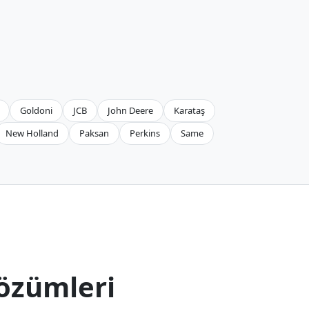
Goldoni
JCB
John Deere
Karataş
New Holland
Paksan
Perkins
Same
özümleri