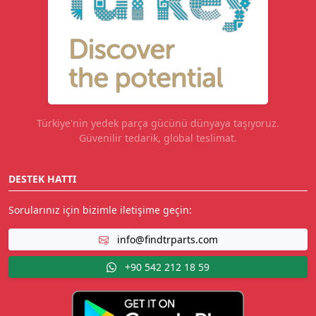
Türkiye'nin yedek parça gücünü dünyaya taşıyoruz.
Güvenilir tedarik, global teslimat.
DESTEK HATTI
Sorularınız için bizimle iletişime geçin:
info@findtrparts.com
+90 542 212 18 59