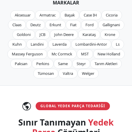
MARKALAR
Aksesuar
Armatrac
Başak
Case IH
Cicoria
Claas
Deutz
Erkunt
Fiat
Ford
Gallignani
Goldoni
JCB
John Deere
Karataş
Krone
Kuhn
Landini
Laverda
Lombardini-Antor
Ls
Massey Ferguson
Mc Cormıck
MST
New Holland
Paksan
Perkins
Same
Steyr
Tarım Aletleri
Tümosan
Valtra
Welger
GLOBAL YEDEK PARÇA TEDARIĞI
Sınır Tanımayan
Yedek