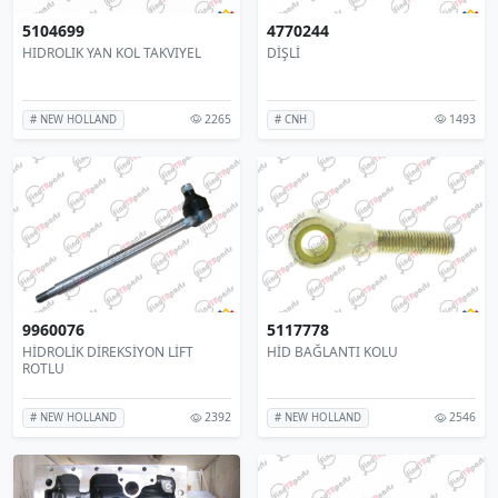
5104699
4770244
HIDROLIK YAN KOL TAKVIYEL
DİŞLİ
2265
1493
# NEW HOLLAND
# CNH
9960076
5117778
HİDROLİK DİREKSİYON LİFT
HİD BAĞLANTI KOLU
ROTLU
2392
2546
# NEW HOLLAND
# NEW HOLLAND