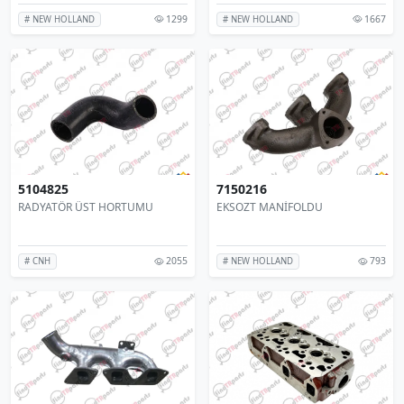
1299
1667
# NEW HOLLAND
# NEW HOLLAND
5104825
7150216
RADYATÖR ÜST HORTUMU
EKSOZT MANİFOLDU
2055
793
# CNH
# NEW HOLLAND