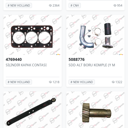
2364
954
# NEW HOLLAND
# CNH
4769440
5088776
SİLİNDİR KAPAK CONTASI
SDD ALT BORU KOMPLE (Y M
1218
1322
# NEW HOLLAND
# NEW HOLLAND