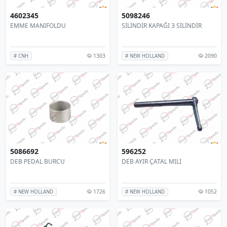
4602345
5098246
EMME MANIFOLDU
SİLİNDİR KAPAĞI 3 SİLİNDİR
1303
2090
# CNH
# NEW HOLLAND
5086692
596252
DEB PEDAL BURCU
DEB AYIR ÇATAL MILI
1726
1052
# NEW HOLLAND
# NEW HOLLAND