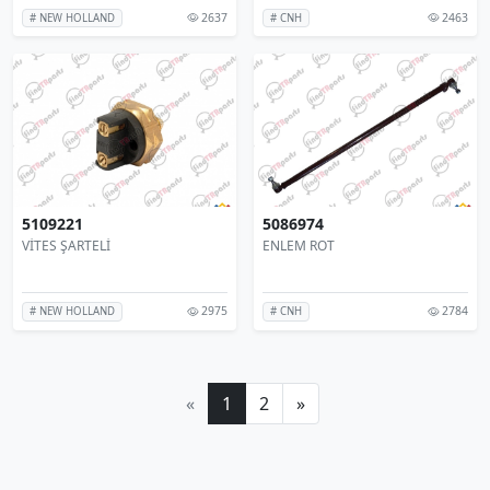
2637
2463
# NEW HOLLAND
# CNH
5109221
5086974
VİTES ŞARTELİ
ENLEM ROT
2975
2784
# NEW HOLLAND
# CNH
«
1
2
»