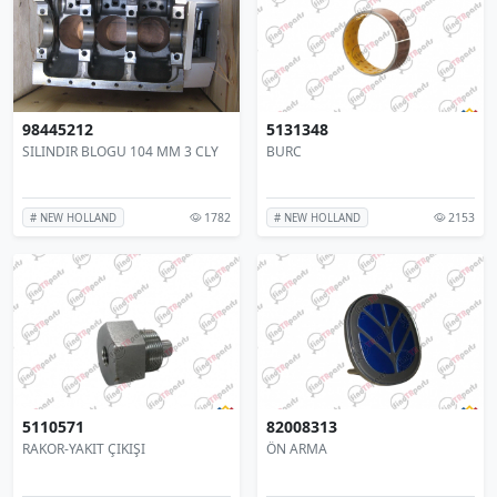
98445212
5131348
SILINDIR BLOGU 104 MM 3 CLY
BURC
1782
2153
# NEW HOLLAND
# NEW HOLLAND
5110571
82008313
RAKOR-YAKIT ÇIKIŞI
ÖN ARMA