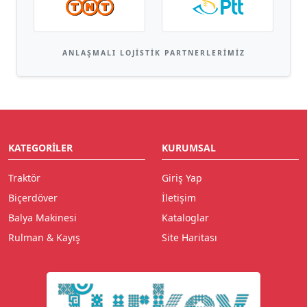
ANLAŞMALI LOJISTIK PARTNERLERIMIZ
KATEGORILER
KURUMSAL
Traktör
Giriş Yap
Biçerdöver
İletişim
Balya Makinesi
Kataloglar
Rulman & Kayış
Site Haritası