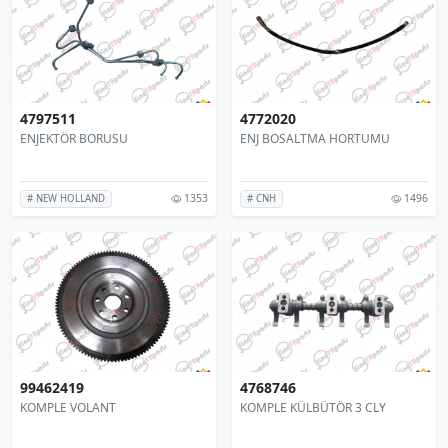
4797511
4772020
ENJEKTÖR BORUSU
ENJ BOSALTMA HORTUMU
1353
1496
# NEW HOLLAND
# CNH
99462419
4768746
KOMPLE VOLANT
KOMPLE KÜLBÜTÖR 3 CLY