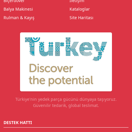
Biçerdöver
İletişim
Balya Makinesi
Kataloglar
Rulman & Kayış
Site Haritası
Türkiye'nin yedek parça gücünü dünyaya taşıyoruz.
Güvenilir tedarik, global teslimat.
DESTEK HATTI