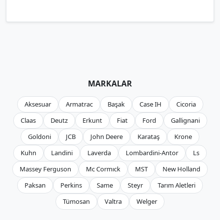
MARKALAR
Aksesuar
Armatrac
Başak
Case IH
Cicoria
Claas
Deutz
Erkunt
Fiat
Ford
Gallignani
Goldoni
JCB
John Deere
Karataş
Krone
Kuhn
Landini
Laverda
Lombardini-Antor
Ls
Massey Ferguson
Mc Cormıck
MST
New Holland
Paksan
Perkins
Same
Steyr
Tarım Aletleri
Tümosan
Valtra
Welger