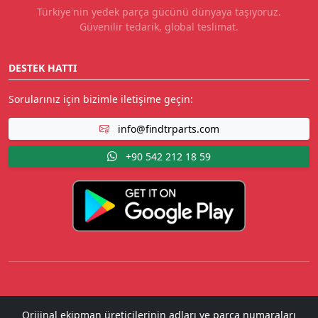
Türkiye'nin yedek parça gücünü dünyaya taşıyoruz.
Güvenilir tedarik, global teslimat.
DESTEK HATTI
Sorularınız için bizimle iletişime geçin:
info@findtrparts.com
+90 542 212 18 59
Orijinal ekipman üreticilerinin adları ve parça numaraları