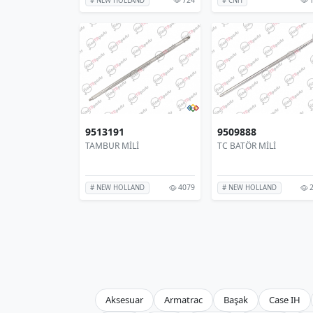
# NEW HOLLAND
# CNH
9513191
9509888
TAMBUR MİLİ
TC BATÖR MİLİ
4079
2
# NEW HOLLAND
# NEW HOLLAND
Aksesuar
Armatrac
Başak
Case IH