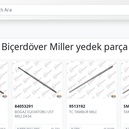
Biçerdöver Miller yedek parça
84053291
9513192
SM
BOGAZ ELEVATORU UST
TC TAMBUR MILI
TA
MILI D634
063
731
5039