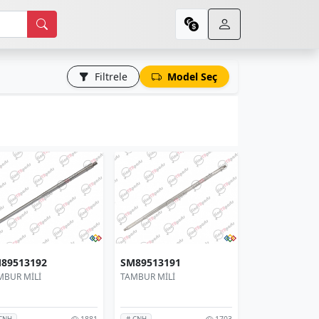
Filtrele
Model Seç
89513192
SM89513191
MBUR MİLİ
TAMBUR MİLİ
1881
1703