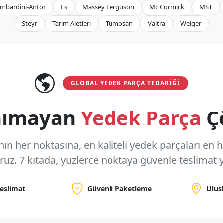
mbardini-Antor
Ls
Massey Ferguson
Mc Cormıck
MST
Steyr
Tarım Aletleri
Tümosan
Valtra
Welger
GLOBAL YEDEK PARÇA TEDARIĞI
anımayan
Yedek Parça
Ç
n her noktasına, en kaliteli yedek parçaları en hızl
oruz.
7 kıtada, yüzlerce noktaya
güvenle teslimat y
Teslimat
Güvenli Paketleme
Ulus