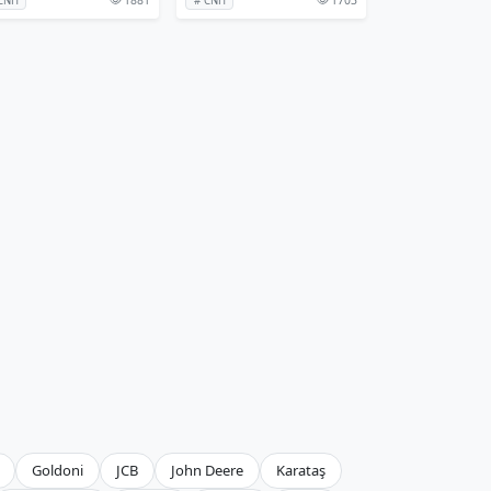
CNH
# CNH
Goldoni
JCB
John Deere
Karataş