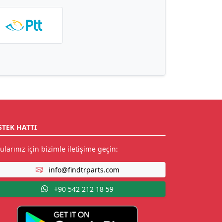
STEK HATTI
ularınız için bizimle iletişime geçin:
info@findtrparts.com
+90 542 212 18 59