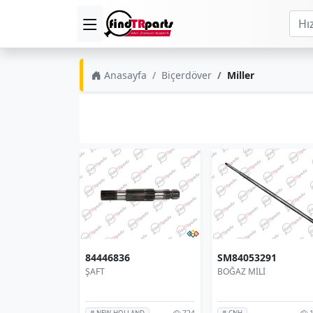
Anasayfa
Biçerdöver
Miller
84446836
SM84053291
ŞAFT
BOĞAZ MİLİ
724
1