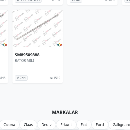
# NEW HOLLAND
# CNH
# 
SM89509888
BATOR MİLİ
843
1519
# CNH
MARKALAR
Cicoria
Claas
Deutz
Erkunt
Fiat
Ford
Gallignani