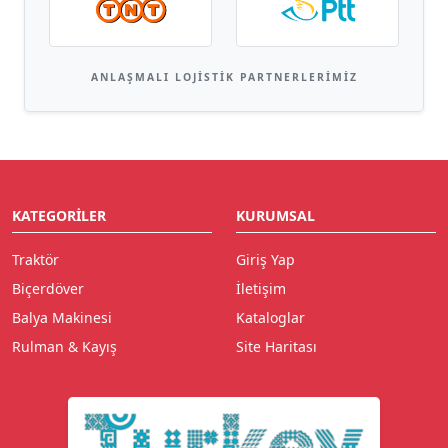
ANLAŞMALI LOJISTIK PARTNERLERIMIZ
KATEGORILER
KURUMSAL
Traktör
Giriş Yap
Biçerdöver
İletişim
Balya Makinesi
Kataloglar
Rulman & Kayış
Site Haritası