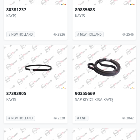
80381237
89835683
KAYIŞ
KAYIS
2826
2546
# NEW HOLLAND
# NEW HOLLAND
87393905
90355669
KAYIS
SAP KIYICI KISA KAYIŞ
2328
3042
# NEW HOLLAND
# CNH