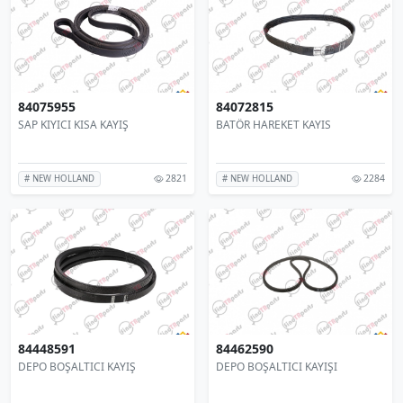
84075955
84072815
SAP KIYICI KISA KAYIŞ
BATÖR HAREKET KAYIS
2821
2284
# NEW HOLLAND
# NEW HOLLAND
84448591
84462590
DEPO BOŞALTICI KAYIŞ
DEPO BOŞALTICI KAYIŞI