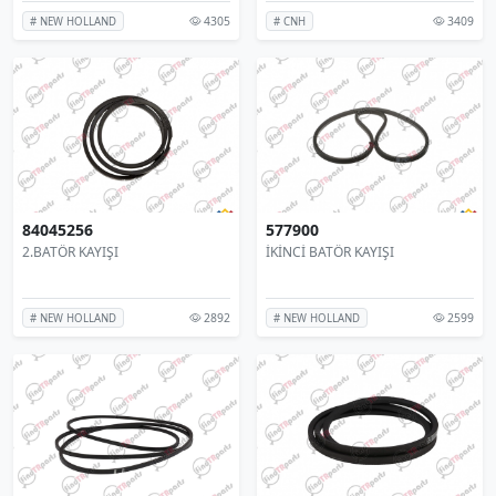
4305
3409
# NEW HOLLAND
# CNH
84045256
577900
2.BATÖR KAYIŞI
İKİNCİ BATÖR KAYIŞI
2892
2599
# NEW HOLLAND
# NEW HOLLAND