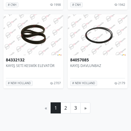
1998
1942
# CNH
# CNH
84332132
84057085
KAYIŞ SETİ KESMİK ELEVATÖR
KAYIŞ DAVLUNBAZ
2707
2179
# NEW HOLLAND
# NEW HOLLAND
«
1
2
3
»