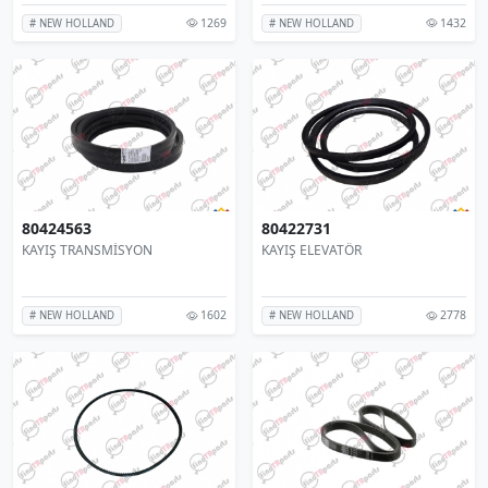
1269
1432
# NEW HOLLAND
# NEW HOLLAND
80424563
80422731
KAYIŞ TRANSMİSYON
KAYIŞ ELEVATÖR
1602
2778
# NEW HOLLAND
# NEW HOLLAND