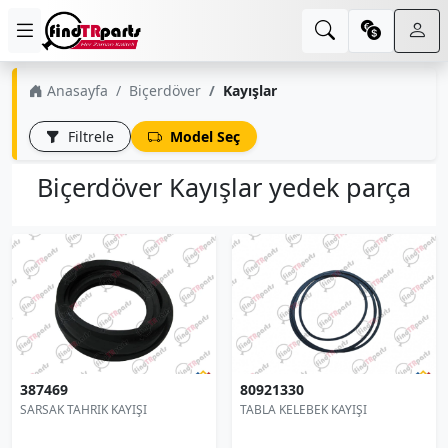
Anasayfa
Biçerdöver
Kayışlar
Filtrele
Model Seç
Biçerdöver Kayışlar yedek parça
387469
80921330
SARSAK TAHRIK KAYIŞI
TABLA KELEBEK KAYIŞI