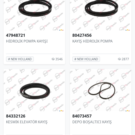
47948721
80427456
HİDROLİK POMPA KAYIŞI
KAYIŞ HİDROLİK POMPA
3546
2877
# NEW HOLLAND
# NEW HOLLAND
84332126
84073457
KESMİK ELEVATÖR KAYIŞ
DEPO BOŞALTICI KAYIŞ