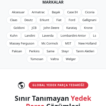
MARKALAR
Aksesuar
Armatrac
Başak
Case IH
Cicoria
Claas
Deutz
Erkunt
Fiat
Ford
Gallignani
Goldoni
JCB
John Deere
Karataş
Krone
Kuhn
Landini
Laverda
Lombardini-Antor
Ls
Massey Ferguson
Mc Cormıck
MST
New Holland
Paksan
Perkins
Same
Steyr
Tarım Aletleri
Tümosan
Valtra
Welger
GLOBAL YEDEK PARÇA TEDARIĞI
Sınır Tanımayan
Yedek