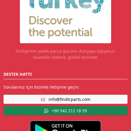
Türkiye'nin yedek parça gücünü dünyaya taşıyoruz.
Güvenilir tedarik, global teslimat.
DESTEK HATTI
Sorularınız için bizimle iletişime geçin:
info@findtrparts.com
+90 542 212 18 59