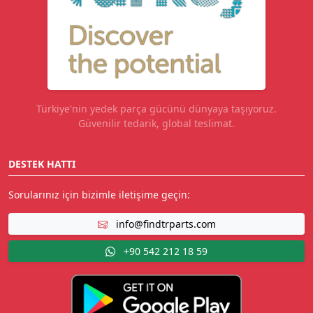
Türkiye'nin yedek parça gücünü dünyaya taşıyoruz.
Güvenilir tedarik, global teslimat.
DESTEK HATTI
Sorularınız için bizimle iletişime geçin:
info@findtrparts.com
+90 542 212 18 59