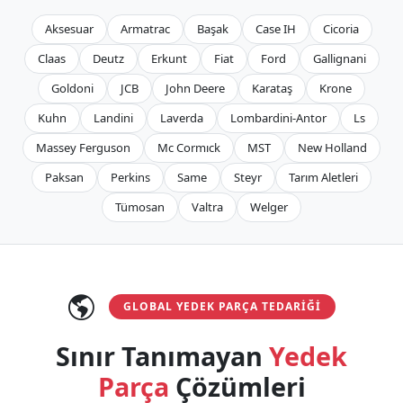
Aksesuar
Armatrac
Başak
Case IH
Cicoria
Claas
Deutz
Erkunt
Fiat
Ford
Gallignani
Goldoni
JCB
John Deere
Karataş
Krone
Kuhn
Landini
Laverda
Lombardini-Antor
Ls
Massey Ferguson
Mc Cormıck
MST
New Holland
Paksan
Perkins
Same
Steyr
Tarım Aletleri
Tümosan
Valtra
Welger
GLOBAL YEDEK PARÇA TEDARIĞI
Sınır Tanımayan
Yedek
Parça
Çözümleri