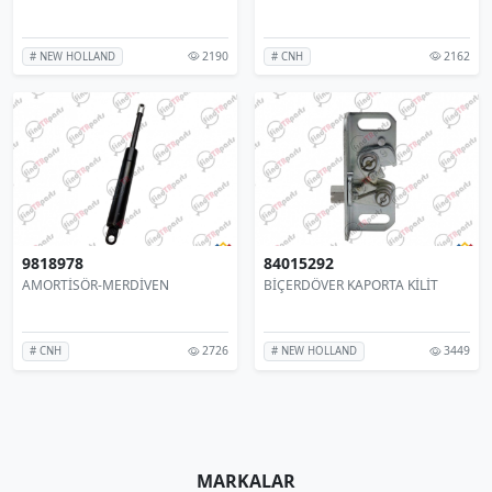
2190
2162
# NEW HOLLAND
# CNH
9818978
84015292
AMORTİSÖR-MERDİVEN
BİÇERDÖVER KAPORTA KİLİT
2726
3449
# CNH
# NEW HOLLAND
MARKALAR