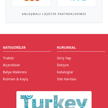
ANLAŞMALI LOJISTIK PARTNERLERIMIZ
KATEGORILER
KURUMSAL
Traktör
Giriş Yap
Biçerdöver
İletişim
Balya Makinesi
Kataloglar
Rulman & Kayış
Site Haritası