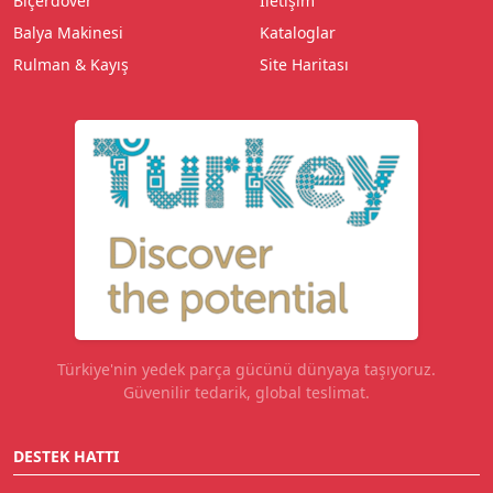
Biçerdöver
İletişim
Balya Makinesi
Kataloglar
Rulman & Kayış
Site Haritası
Türkiye'nin yedek parça gücünü dünyaya taşıyoruz.
Güvenilir tedarik, global teslimat.
DESTEK HATTI