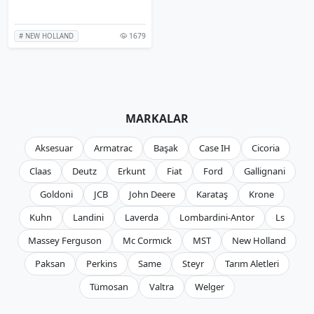
1679
# NEW HOLLAND
MARKALAR
Aksesuar
Armatrac
Başak
Case IH
Cicoria
Claas
Deutz
Erkunt
Fiat
Ford
Gallignani
Goldoni
JCB
John Deere
Karataş
Krone
Kuhn
Landini
Laverda
Lombardini-Antor
Ls
Massey Ferguson
Mc Cormıck
MST
New Holland
Paksan
Perkins
Same
Steyr
Tarım Aletleri
Tümosan
Valtra
Welger