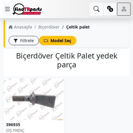
Anasayfa
Biçerdöver
Çeltik palet
Filtrele
Model Seç
Biçerdöver Çeltik Palet yedek
parça
396935
DİŞ PİRİNÇ