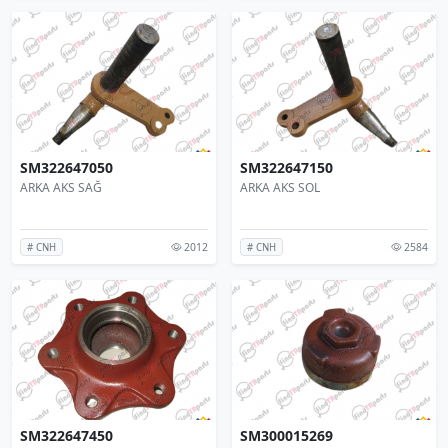
SM322647050
SM322647150
ARKA AKS SAĞ
ARKA AKS SOL
2012
2584
# CNH
# CNH
SM322647450
SM300015269