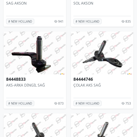
SAG AKSON
SOL AKSON
941
835
# NEW HOLLAND
# NEW HOLLAND
84448833
84444746
AKS-ARKA DİNGİL SAĞ
ÇOLAK AKS SAĞ
873
753
# NEW HOLLAND
# NEW HOLLAND