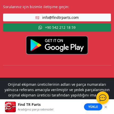
Sorularınız için bizimle iletişime geçin:
info@findtrparts.com
+90 542 212 18 59
Orijinal ekipman üreticilerinin adları ve parça numaraları
yalnızca referans amacıyla verilmiştir ve yedek parçalarımızın
orijinal ekipman üreticisi tarafından yapıldığını ima etme
amacı taşımaz.
Find TR Parts
2022 - 2026 Copyright ©
Find TR Parts
. All Rights Reserved.
YÜKLE
Aradığınız parça cebinizde!