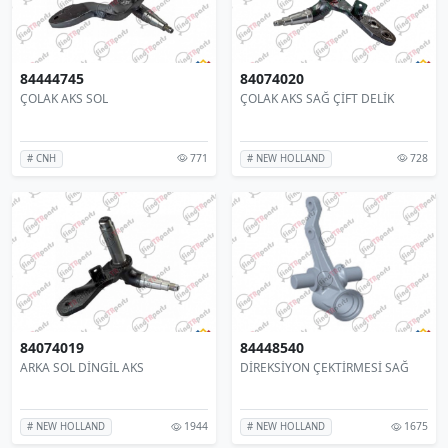
84444745
84074020
ÇOLAK AKS SOL
ÇOLAK AKS SAĞ ÇİFT DELİK
771
728
# CNH
# NEW HOLLAND
84074019
84448540
ARKA SOL DİNGİL AKS
DİREKSİYON ÇEKTİRMESİ SAĞ
1944
1675
# NEW HOLLAND
# NEW HOLLAND