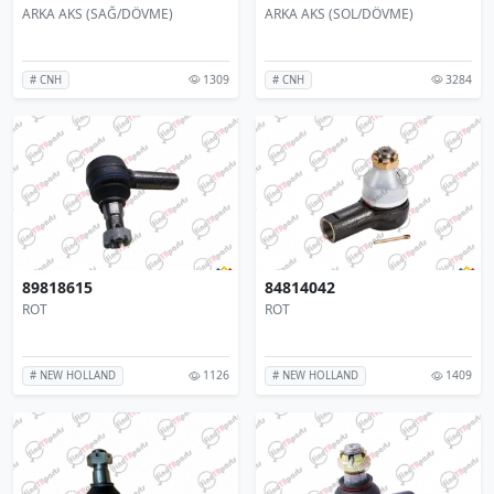
ARKA AKS (SAĞ/DÖVME)
ARKA AKS (SOL/DÖVME)
1309
3284
# CNH
# CNH
89818615
84814042
ROT
ROT
1126
1409
# NEW HOLLAND
# NEW HOLLAND