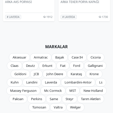
ARKA AKS PORYASI
ARKA TEKER PORYA KAPAĞI
1912
1730
# LAVERDA
# LAVERDA
MARKALAR
Aksesuar
Armatrac
Başak
Case IH
Cicoria
Claas
Deutz
Erkunt
Fiat
Ford
Gallignani
Goldoni
JCB
John Deere
Karataş
Krone
Kuhn
Landini
Laverda
Lombardini-Antor
Ls
Massey Ferguson
Mc Cormıck
MST
New Holland
Paksan
Perkins
Same
Steyr
Tarım Aletleri
Tümosan
Valtra
Welger