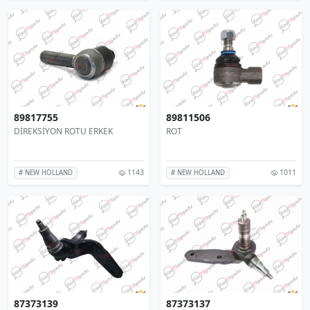
89817755
89811506
DİREKSİYON ROTU ERKEK
ROT
1143
1011
# NEW HOLLAND
# NEW HOLLAND
87373139
87373137