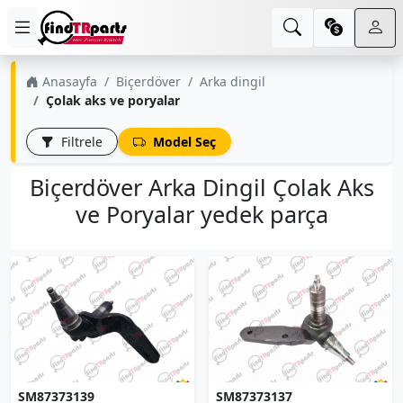
Anasayfa
Biçerdöver
Arka dingil
Çolak aks ve poryalar
Filtrele
Model Seç
Biçerdöver Arka Dingil Çolak Aks
ve Poryalar yedek parça
SM87373139
SM87373137