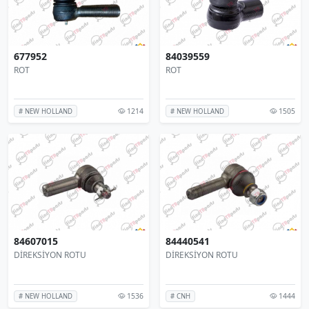
677952
84039559
ROT
ROT
1214
1505
# NEW HOLLAND
# NEW HOLLAND
84607015
84440541
DİREKSİYON ROTU
DİREKSİYON ROTU
1536
1444
# NEW HOLLAND
# CNH