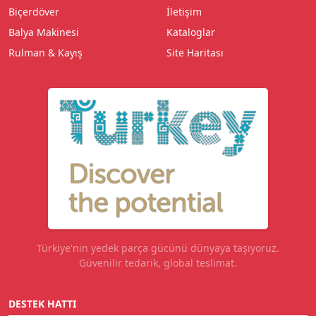
Biçerdöver
İletişim
Balya Makinesi
Kataloglar
Rulman & Kayış
Site Haritası
Türkiye'nin yedek parça gücünü dünyaya taşıyoruz.
Güvenilir tedarik, global teslimat.
DESTEK HATTI