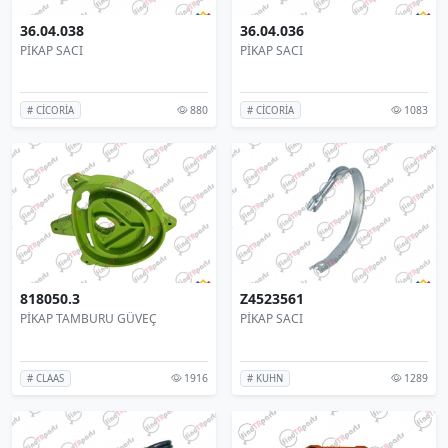
36.04.038
36.04.036
PİKAP SACI
PİKAP SACI
880
1083
# CİCORİA
# CİCORİA
818050.3
Z4523561
PİKAP TAMBURU GÜVEÇ
PİKAP SACI
1916
1289
# CLAAS
# KUHN