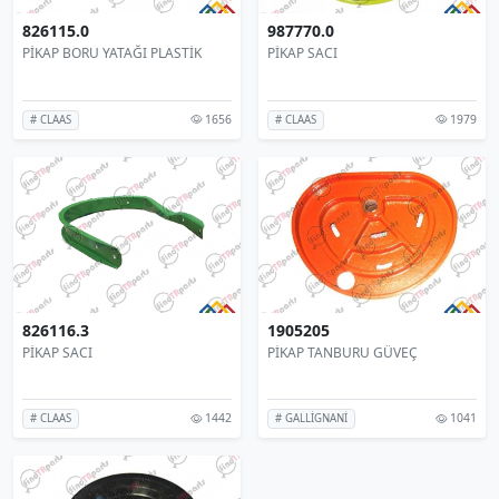
826115.0
987770.0
PİKAP BORU YATAĞI PLASTİK
PİKAP SACI
1656
1979
# CLAAS
# CLAAS
826116.3
1905205
PİKAP SACI
PİKAP TANBURU GÜVEÇ
1442
1041
# CLAAS
# GALLİGNANİ