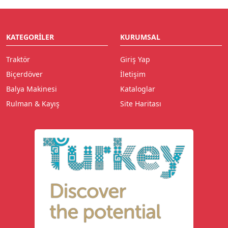
KATEGORILER
KURUMSAL
Traktör
Giriş Yap
Biçerdöver
İletişim
Balya Makinesi
Kataloglar
Rulman & Kayış
Site Haritası