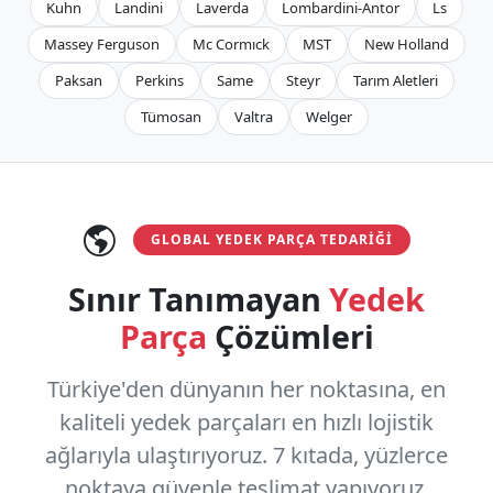
Kuhn
Landini
Laverda
Lombardini-Antor
Ls
Massey Ferguson
Mc Cormıck
MST
New Holland
Paksan
Perkins
Same
Steyr
Tarım Aletleri
Tümosan
Valtra
Welger
GLOBAL YEDEK PARÇA TEDARIĞI
Sınır Tanımayan
Yedek
Parça
Çözümleri
Türkiye'den dünyanın her noktasına, en
kaliteli yedek parçaları en hızlı lojistik
ağlarıyla ulaştırıyoruz.
7 kıtada, yüzlerce
noktaya
güvenle teslimat yapıyoruz.