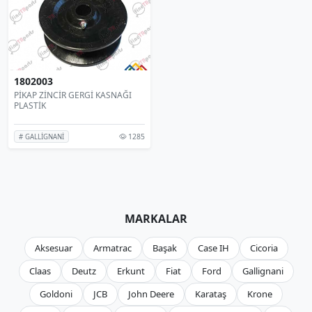
1802003
PİKAP ZİNCİR GERGİ KASNAĞI
PLASTİK
1285
# GALLİGNANİ
MARKALAR
Aksesuar
Armatrac
Başak
Case IH
Cicoria
Claas
Deutz
Erkunt
Fiat
Ford
Gallignani
Goldoni
JCB
John Deere
Karataş
Krone