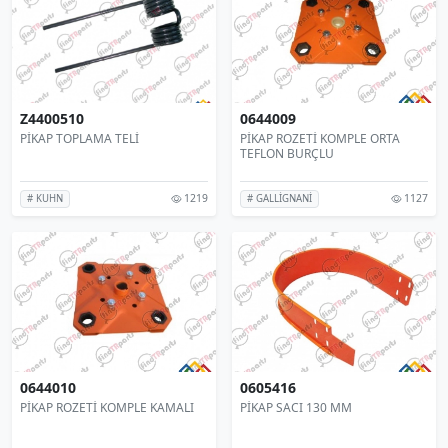
Z4400510
0644009
PİKAP TOPLAMA TELİ
PİKAP ROZETİ KOMPLE ORTA
TEFLON BURÇLU
1219
1127
# KUHN
# GALLİGNANİ
0644010
0605416
PİKAP ROZETİ KOMPLE KAMALI
PİKAP SACI 130 MM