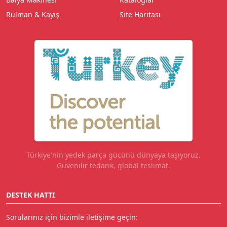
Rulman & Kayış
Site Haritası
Türkiye'nin yedek parça gücünü dünyaya taşıyoruz.
Güvenilir tedarik, global teslimat.
DESTEK HATTI
Sorularınız için bizimle iletişime geçin: