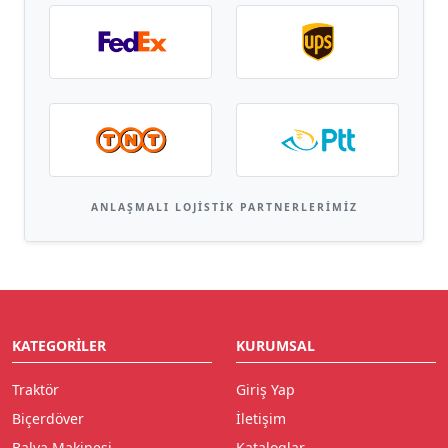
ANLAŞMALI LOJISTIK PARTNERLERIMIZ
KATEGORILER
KURUMSAL
Traktör
Giriş Yap
Biçerdöver
İletişim
Balya Makinesi
Kataloglar