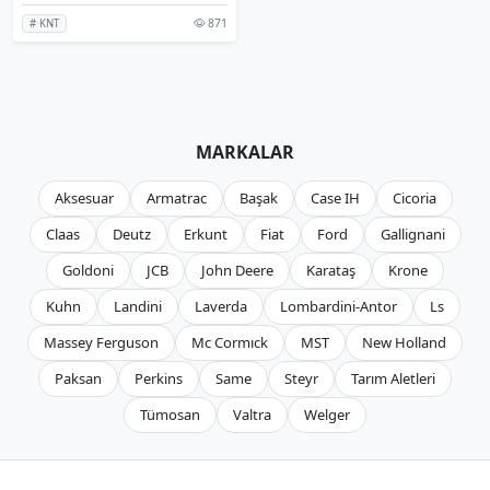
871
# KNT
MARKALAR
Aksesuar
Armatrac
Başak
Case IH
Cicoria
Claas
Deutz
Erkunt
Fiat
Ford
Gallignani
Goldoni
JCB
John Deere
Karataş
Krone
Kuhn
Landini
Laverda
Lombardini-Antor
Ls
Massey Ferguson
Mc Cormıck
MST
New Holland
Paksan
Perkins
Same
Steyr
Tarım Aletleri
Tümosan
Valtra
Welger