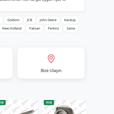
Goldoni
JCB
John Deere
Karataş
New Holland
Paksan
Perkins
Same
Bize Ulaşın
ENİ
YENİ
YENİ