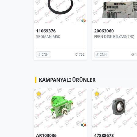
20063060
0-7257759
0
FREN DİSK BİLYASI(7/8)
DİŞLİ MİL- ŞANZIMAN
766
1349
# CNH
# TÜMOSAN
KAMPANYALI ÜRÜNLER
⭐
⭐
47888678
84434854