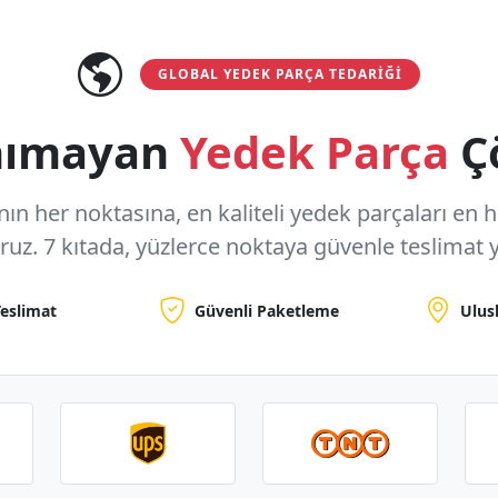
GLOBAL YEDEK PARÇA TEDARIĞI
anımayan
Yedek Parça
Ç
n her noktasına, en kaliteli yedek parçaları en hızl
oruz.
7 kıtada, yüzlerce noktaya
güvenle teslimat y
Teslimat
Güvenli Paketleme
Ulus