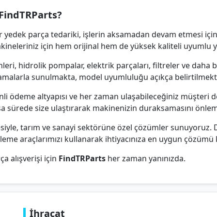
FindTRParts?
r yedek parça tedariki, işlerin aksamadan devam etmesi için
akineleriniz için hem orijinal hem de yüksek kaliteli uyumlu
eri, hidrolik pompalar, elektrik parçaları, filtreler ve daha
ıklamalarla sunulmakta, model uyumluluğu açıkça belirtilmekt
enli ödeme altyapısı ve her zaman ulaşabileceğiniz müşteri d
ısa sürede size ulaştırarak makinenizin duraksamasını önle
besiyle, tarım ve sanayi sektörüne özel çözümler sunuyoruz.
eleme araçlarımızı kullanarak ihtiyacınıza en uygun çözümü k
ça alışverişi için
FindTRParts
her zaman yanınızda.
İhracat