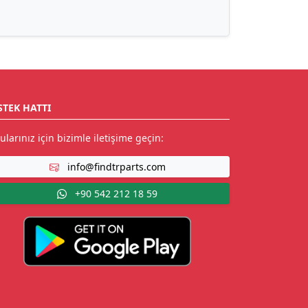
STEK HATTI
ularınız için bizimle iletişime geçin:
info@findtrparts.com
+90 542 212 18 59