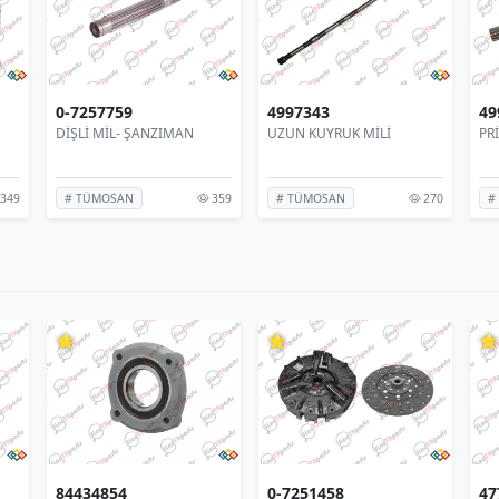
4997343
4996851
E3
UZUN KUYRUK MİLİ
PRİZDİREK BORU DİŞLİ
PO
359
270
337
# TÜMOSAN
# TÜMOSAN
#
⭐
⭐
⭐
0-7251458
47788366
90