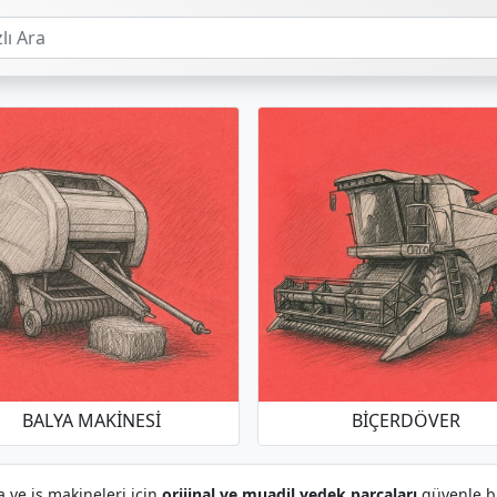
BALYA MAKINESI
BIÇERDÖVER
a ve iş makineleri için
orijinal ve muadil yedek parçaları
güvenle bul