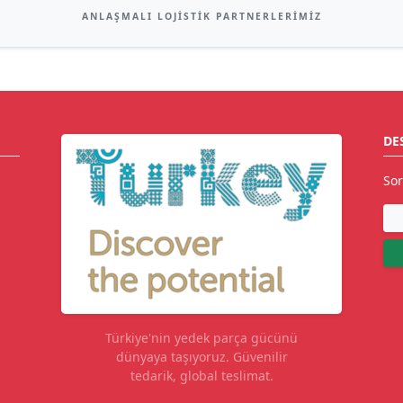
ANLAŞMALI LOJISTIK PARTNERLERIMIZ
DE
Sor
Türkiye'nin yedek parça gücünü
dünyaya taşıyoruz. Güvenilir
tedarik, global teslimat.