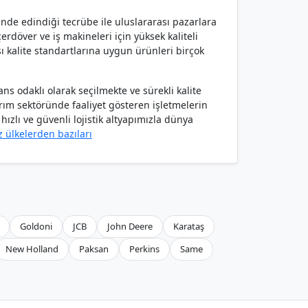
ünde edindiği tecrübe ile uluslararası pazarlara
rdöver ve iş makineleri için yüksek kaliteli
ı kalite standartlarına uygun ürünleri birçok
s odaklı olarak seçilmekte ve sürekli kalite
arım sektöründe faaliyet gösteren işletmelerin
ızlı ve güvenli lojistik altyapımızla dünya
z ülkelerden bazıları
Goldoni
JCB
John Deere
Karataş
New Holland
Paksan
Perkins
Same