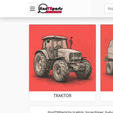
TRAKTÖR
FindTRParts’ta traktör, biçerdöver, baly