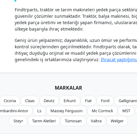
Findtrparts, traktör ve tarım makineleri yedek parça sektör
güvenilir çözümler sunmaktadır. Traktör, balya makinesi, biçe
yedek parça üretimi ve tedariği yapan firmamız, uluslararas
ülkeye başarıyla ihraç etmektedir.
Geniş ürün yelpazemiz; dayanıklılık, uzun ömür ve performan
kontrol süreçlerinden geçirilmektedir. Findtrparts olarak, t
ihtiyaç duyduğu orijinal ve muadil yedek parça çözümlerini h
genelindeki iş ortaklarımıza ulaştırıyoruz.
İhracat yaptığımı
MARKALAR
Cicoria
Claas
Deutz
Erkunt
Fiat
Ford
Gallignani
mbardini-Antor
Ls
Massey Ferguson
Mc Cormıck
MST
Steyr
Tarım Aletleri
Tümosan
Valtra
Welger