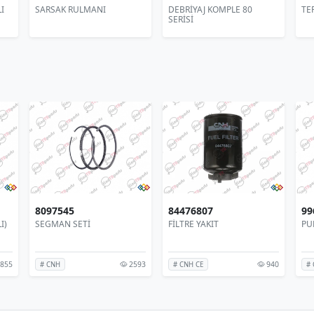
DEBRİYAJ KOMPLE 80
TEPE LAMBA DEMİRİ SAĞ
TE
SERİSİ
48138443
85825392
80
WASHER 38.1 X 45 X 2.4
DEPO KAPAĞI (3 TIRNAKLI)
SEG
51
2391
3855
# CNH
# CNH
# 