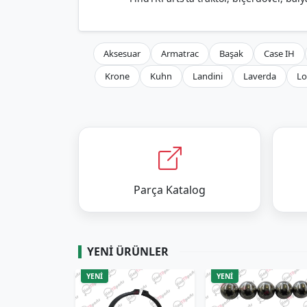
Aksesuar
Armatrac
Başak
Case IH
Krone
Kuhn
Landini
Laverda
Lo
Parça Katalog
YENI ÜRÜNLER
YENİ
YENİ