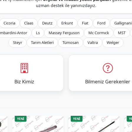
uzman destek ile yanınızdayız.
Cicoria
Claas
Deutz
Erkunt
Fiat
Ford
Gallignani
mbardini-Antor
Ls
Massey Ferguson
Mc Cormıck
MST
Steyr
Tarım Aletleri
Tümosan
Valtra
Welger
Biz Kimiz
Bilmeniz Gerekenler
YENİ
YENİ
Y