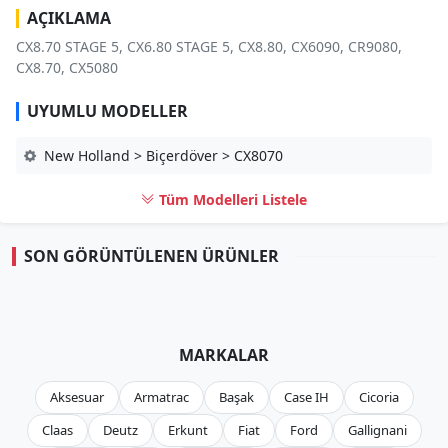
AÇIKLAMA
CX8.70 STAGE 5, CX6.80 STAGE 5, CX8.80, CX6090, CR9080,
CX8.70, CX5080
UYUMLU MODELLER
New Holland > Biçerdöver > CX8070
Tüm Modelleri Listele
SON GÖRÜNTÜLENEN ÜRÜNLER
MARKALAR
Aksesuar
Armatrac
Başak
Case IH
Cicoria
Claas
Deutz
Erkunt
Fiat
Ford
Gallignani