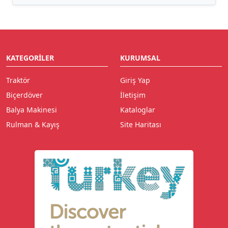
KATEGORILER
KURUMSAL
Traktör
Giriş Yap
Biçerdöver
İletişim
Balya Makinesi
Kataloglar
Rulman & Kayış
Site Haritası