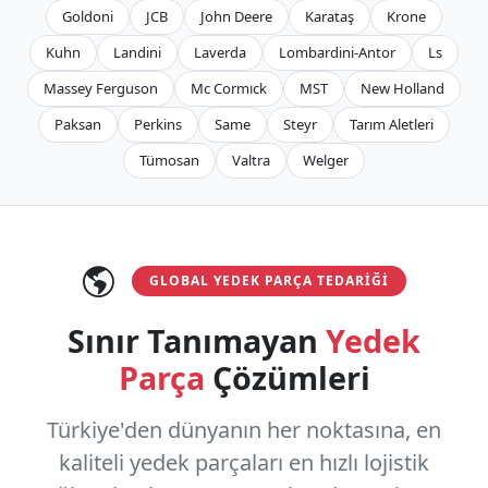
Goldoni
JCB
John Deere
Karataş
Krone
Kuhn
Landini
Laverda
Lombardini-Antor
Ls
Massey Ferguson
Mc Cormıck
MST
New Holland
Paksan
Perkins
Same
Steyr
Tarım Aletleri
Tümosan
Valtra
Welger
GLOBAL YEDEK PARÇA TEDARIĞI
Sınır Tanımayan
Yedek
Parça
Çözümleri
Türkiye'den dünyanın her noktasına, en
kaliteli yedek parçaları en hızlı lojistik