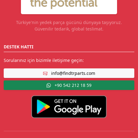
Türkiye'nin yedek parça gücünü dünyaya taşıyoruz.
Güvenilir tedarik, global teslimat.
DESTEK HATTI
Sorularınız için bizimle iletişime geçin:
info@findtrparts.com
+90 542 212 18 59