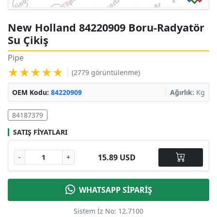
New Holland 84220909 Boru-Radyatör
Su Çikiş
Pipe
★★★★★
(2779 görüntülenme)
OEM Kodu:
84220909
Ağırlık:
Kg
84187379
SATIŞ FIYATLARI
15.89 USD
-
+
WHATSAPP SİPARİŞ
Sistem İz No: 12.7100