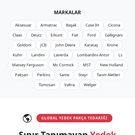
MARKALAR
Aksesuar
Armatrac
Başak
Case IH
Cicoria
Claas
Deutz
Erkunt
Fiat
Ford
Gallignani
Goldoni
JCB
John Deere
Karataş
Krone
Kuhn
Landini
Laverda
Lombardini-Antor
Ls
Massey Ferguson
Mc Cormıck
MST
New Holland
Paksan
Perkins
Same
Steyr
Tarım Aletleri
Tümosan
Valtra
Welger
GLOBAL YEDEK PARÇA TEDARIĞI
Sınır Tanımayan
Yedek