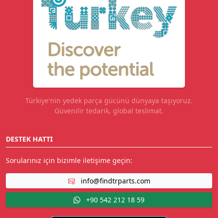
Türkiye'nin yedek parça gücünü dünyaya taşıyoruz.
Güvenilir tedarik, global teslimat.
DESTEK HATTI
Sorularınız için bizimle iletişime geçin:
info@findtrparts.com
+90 542 212 18 59